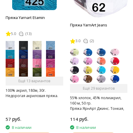
Пряжа Yarnart Etamin
Пряжа YarnArt Jeans
5.0
(13)
3.0
(2)
Ещё 13 вариантов
Ещё 29 вариантов
100% акрил, 180м, 30г.
Недорогая акриловая пряжа.
55% хлопок, 45% полиакрил,
160 м, 50 гр.
Пряжа ЯрнАрт Джинс. Тонкая,
мягкая, слегка бархатистая
руб.
руб.
57
114
нитка. Очень приятная на
ощупь.
В наличии
В наличии