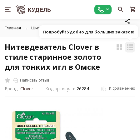
Главная
Шитье
Инструменты для шитья
Вспарывател
Попробуй! Удобно для больших заказов!
Нитевдеватель Clover в
стиле старинное золото
для тонких игл в Омске
Написать отзыв
К сравнению
Бренд:
Clover
Код артикула:
26284