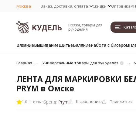
Москва
Заказ, доставка, оплата
Скидки
Оптовикам
Н
Пряжа, товары для
Катал
рукоделия
Вязание
Вышивание
Шитье
Валяние
Работа с бисером
Пл
Главная
Универсальные товары для рукоделия
М
ЛЕНТА ДЛЯ МАРКИРОВКИ Б
PRYM в Омске
К сравнению
Поделиться
Бренд:
Prym
1.0
1 отзыв