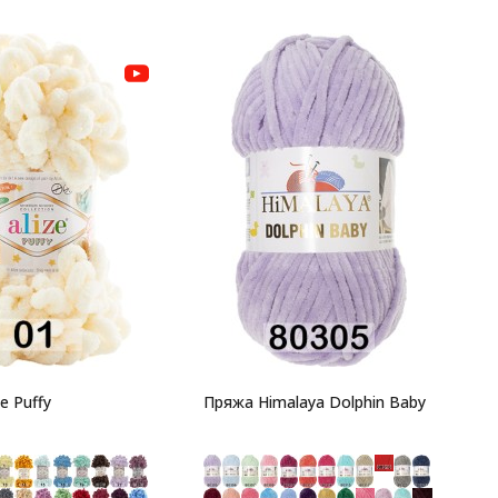
П
1
г
П
e Puffy
Пряжа Himalaya Dolphin Baby