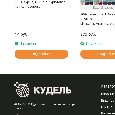
100% акрил, 40м, 25г. Акриловая
пряжа недорого.
Ещё 88 вариа
90% пух норки, 10% н
м, 50 гр.
Мягкая нежная пряжа 
норки.
руб.
руб.
14
275
В наличии
В наличии
Подробнее
Подробне
Катало
Вязание
Вышива
2008-2026 © Кудель — Интернет-гипермаркет
Шитье
пряжи
Валяние