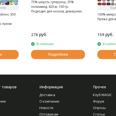
75% шерсть суперуош, 25%
полиамид, 420 м, 100 гр.
нтов
Ещё
Подходит для носков, домашних
ейлон, 350
100% микроп
тапочек, шарфов, шапок и т.д.
Пряжа для 
с пухом
руб.
руб.
276
159
В наличии
В нали
е
Подробнее
г товаров
Информация
Прочее
Доставка
Клуб MAGIC
ние
О компании
Форум
Новости
Опросы
Оптовикам
Статьи