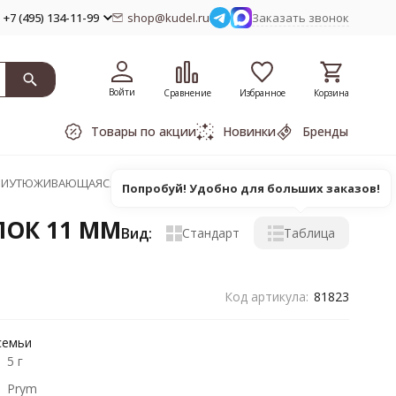
+7 (495) 134-11-99
shop@kudel.ru
Заказать звонок
Войти
Сравнение
Избранное
Корзина
Товары по акции
Новинки
Бренды
ПРИУТЮЖИВАЮЩАЯСЯ ХЛОПОК 11 ММ PRYM
Попробуй! Удобно для больших заказов!
ОК 11 ММ
Вид:
Стандарт
Таблица
Код артикула:
81823
семьи
5 г
Prym