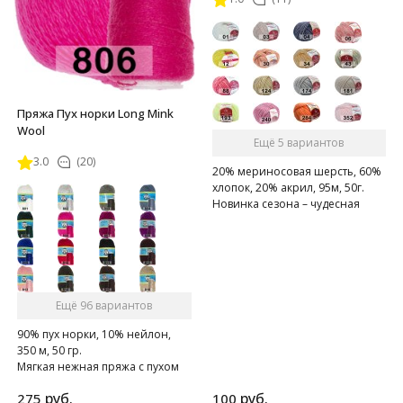
Пряжа Пух норки Long Mink
Wool
Ещё 5 вариантов
3.0
(20)
20% мериносовая шерсть, 60%
хлопок, 20% акрил, 95м, 50г.
Новинка сезона – чудесная
находка для малышей и их
родителей!
Ещё 96 вариантов
90% пух норки, 10% нейлон,
350 м, 50 гр.
Мягкая нежная пряжа с пухом
норки.
руб.
руб.
275
100