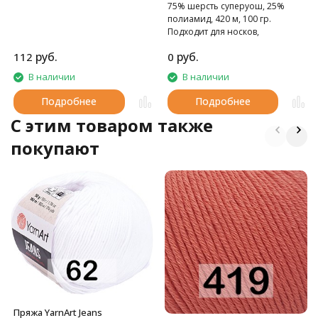
75% шерсть суперуош, 25%
полиамид, 420 м, 100 гр.
Подходит для носков,
домашних тапочек, шарфов,
руб.
руб.
112
0
шапок и т.д.
В наличии
В наличии
Подробнее
Подробнее
C этим товаром также
покупают
Пряжа YarnArt Jeans