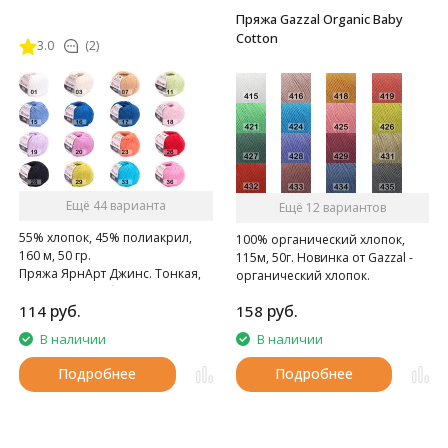
Пряжа Gazzal Organic Baby
Cotton
3.0
(2)
Ещё 44 варианта
Ещё 12 вариантов
55% хлопок, 45% полиакрил,
100% органический хлопок,
160 м, 50 гр.
115м, 50г. Новинка от Gazzal -
Пряжа ЯрнАрт Джинс. Тонкая,
органический хлопок.
мягкая, слегка бархатистая
руб.
руб.
114
158
нитка. Очень приятная на
ощупь.
В наличии
В наличии
Подробнее
Подробнее