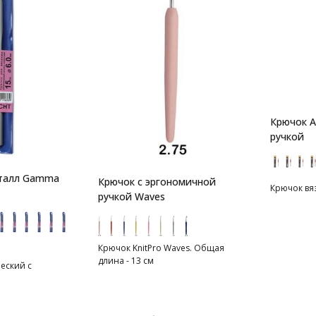
Крючок A
ручкой
еталл Gamma
Крючок с эргономичной
Крючок вяз
ручкой Waves
Крючок KnitPro Waves. Общая
длина - 13 см
еский с