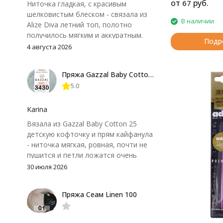
от
руб.
67
Ниточка гладкая, с красивым
шелковистым блеском - связала из
В наличии
Alize Diva летний топ, полотно
получилось мягким и аккуратным.
Подр
Петли хорошо видны, вяжется
4 августа 2026
довольно быстро, после стирки
форма не поплыла. Единственный
Пряжа Gazzal Baby Cotton 25
нюанс - пряжа немного скользит и
5.0
иногда расслаивается, пришлось
привыкнуть к ней и подобрать
крючок поудобнее.
Karina
Вязала из Gazzal Baby Cotton 25
детскую кофточку и прям кайфанула
- ниточка мягкая, ровная, почти не
пушится и петли ложатся очень
аккуратно. После стирки полотно
30 июля 2026
осталось приятным и форму не
потеряло, цвет тоже не стал
Пряжа Сеам Linen 100
тусклее. Единственный нюанс -
моточки маленькие, расход лучше
посчитать заранее, а то мне одного