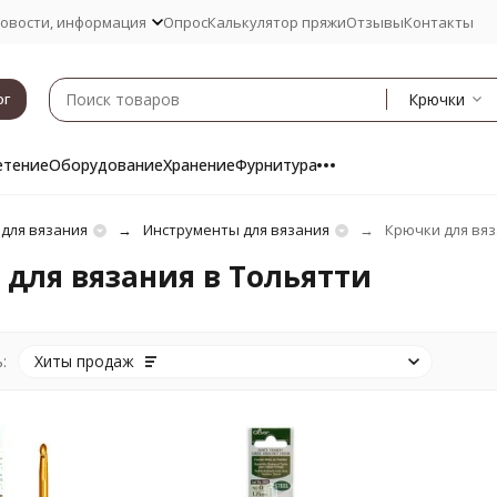
овости, информация
Опрос
Калькулятор пряжи
Отзывы
Контакты
Крючки
ог
етение
Оборудование
Хранение
Фурнитура
 для вязания
Инструменты для вязания
Крючки для вя
для вязания в Тольятти
:
Хиты продаж