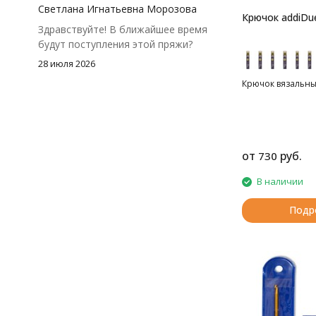
чуть-чуть не хватило))
Светлана Игнатьевна Морозова
Крючок addiDu
Здравствуйте! В ближайшее время
будут поступления этой пряжи?
28 июля 2026
Крючок вязальный
от
руб.
730
В наличии
Подр