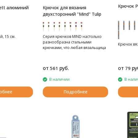
Крючок P
ett алюминий
Крючок для вязания
двухсторонний "Mind" Tulip
, 15 см.
Серия крючков MIND настолько
разнообразна стальными
Крючок вяз
крючками, что любая вязальщица
сможет подобрать себе нужный
вариант.
от
руб.
от
ру
561
79
В наличии
В нали
обнее
Подробнее