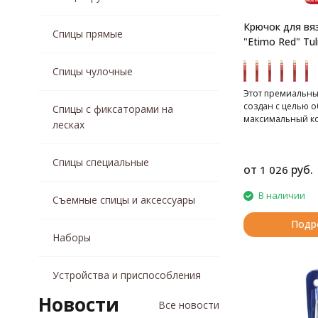
Крючок для вя
Спицы прямые
"Etimo Red" Tul
Спицы чулочные
Этот премиальны
создан с целью 
Спицы с фиксаторами на
максимальный к
лесках
качество при вяз
Спицы специальные
от
руб.
1 026
В наличии
Съемные спицы и аксессуары
Подр
Наборы
Устройства и приспособления
Новости
Все новости