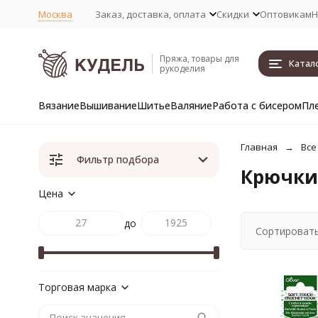
Москва
Заказ, доставка, оплата
Скидки
Оптовикам
Н
Пряжа, товары для
Катал
рукоделия
Вязание
Вышивание
Шитье
Валяние
Работа с бисером
Пл
Главная
Все
Фильтр подбора
Крючки 
Цена
до
Сортировать
Торговая марка