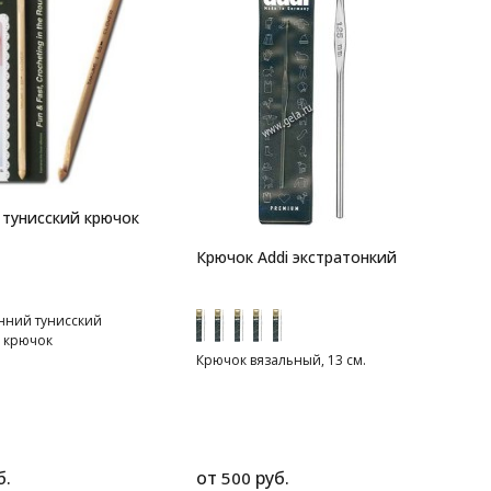
тунисский крючок
Крючок Addi экстратонкий
нний тунисский
 крючок
Крючок вязальный, 13 см.
б.
от
руб.
500