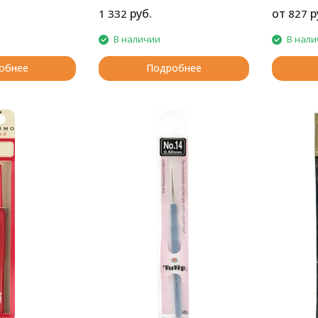
руб.
от
р
1 332
827
В наличии
В нали
обнее
Подробнее