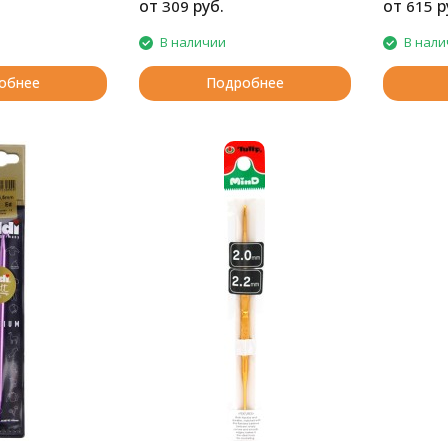
от
руб.
от
р
309
615
В наличии
В нали
обнее
Подробнее