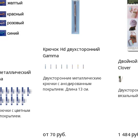
Крючок Hd двухсторонний
Gamma
Двойной 
Clover
металлический
Двухсторонние металлическию
ma
крючки с анодированным
покрытием. Длина 13 см.
Двухсторо
вязальный
рючки с цветным
покрытием.
от
руб.
ру
70
1 484