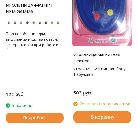
ИГОЛЬНИЦА-МАГНИТ
NEM GAMMA
Приспособление для
вышивания и шитья позволит
не терять иглы при работе и
безопасно хранить их.
Игольница магнитная
Игольницу можно
Hemline
использовать, как держатель
для схем.
Игольница магнитная+бонус
10 булавок.
руб.
503
руб.
122
Осталось несколько штук
В наличии
В корзину
Подробнее