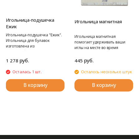
Игольница-подушечка
Игольница магнитная
Ежик
Игольница-подушечка "Ежик".
Игольница магнитная
Игольница для булавок
помогает удерживать ваши
изготовлена из
иглы на месте во время
хлопчатобумажной ткани с
вышивания, шитья, стежки
классическим цветочным
рукоделия. Поместите
руб.
руб.
1 278
445
принтом, выполненным в
декоративную сторону с
стиле декоративно-
магнитом поверх ткани и
Осталась 1 шт.
Осталось несколько штук
прикладного искусства. Новая
поместите магнитный диск под
игольница для булавок в
ткань. Дизайн магнитной
В корзину
В корзину
форме Еж. Идеальное
иголницы - растительный в
дополнение к вашей
синих тонах. Размер
столешнице.
игольницы: 3 x 5 мм.