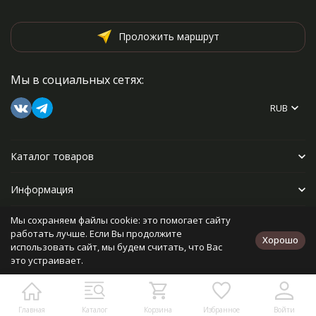
Проложить маршрут
Мы в социальных сетях:
RUB
Каталог товаров
Информация
Мы сохраняем файлы cookie: это помогает сайту
Прочее
работать лучше. Если Вы продолжите
Хорошо
использовать сайт, мы будем считать, что Вас
это устраивает.
Политика персональных данных
Карта сайта
Разработано в
bodysite.ru
Главная
Каталог
Корзина
Избранное
Войти