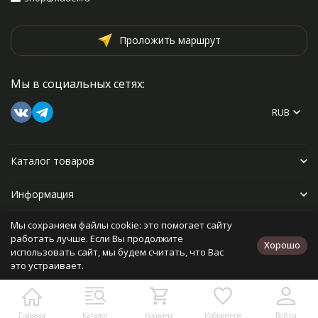
Проложить маршрут
Мы в социальных сетях:
RUB
Каталог товаров
Информация
Мы сохраняем файлы cookie: это помогает сайту
Прочее
работать лучше. Если Вы продолжите
Хорошо
использовать сайт, мы будем считать, что Вас
это устраивает.
Политика персональных данных
Карта сайта
Разработано в
bodysite.ru
Главная
Каталог
Корзина
Избранное
Войти