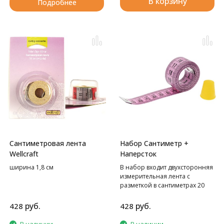
В корзину
Подробнее
Сантиметровая лента
Набор Сантиметр +
Wellcraft
Наперсток
ширина 1,8 см
В набор входит двухсторонняя
измерительная лента с
разметкой в сантиметрах 20
мм/150 см и наперсток,
размером 16 мм.
руб.
руб.
428
428
Такой набор - неотъемлемый
атрибут в любом хозяйстве,
В наличии
В наличии