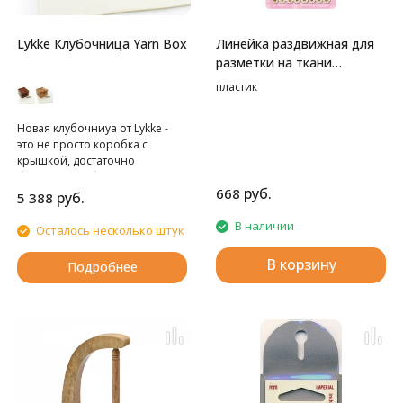
Lykke Клубочница Yarn Box
Линейка раздвижная для
разметки на ткани
HEMLINE
пластик
Новая клубочниуа от Lykke -
это не просто коробка с
крышкой, достаточно
большая, чтобы вместить
руб.
668
моток или несколько мотков
руб.
5 388
пряжи, размером с яйцо
дракона. В крышке есть
В наличии
Осталось несколько штук
удобное отверстие для пряжи,
а на боковой стенке - спираль
В корзину
Подробнее
для красивого расположения
нитей. Этот великолепный
инструмент поможет
сохранить вашу пряжу под
контролем и на одном месте.
Изделие изготовлено вручную
из дерева манго. Внешние
размеры: 17,2 см (6,75 дюйма) в