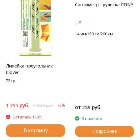
Сантиметр - рулетка PONY
14 мм/150 см/200 см
Линейка-треугольник
Clover
72 гр.
руб.
1 809
1 755
-3%
руб.
от
руб.
239
Осталась 1 шт.
В наличии
В корзину
Подробнее