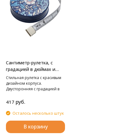
красивую эко-упаковку из
картона.
Сантиметр-рулетка, с
градацией в дюймах и
сантиметрах
Стильная рулетка с красивым
дизайном корпуса.
Двусторонняя с градацией в
сантиметрах/дюймах с
удобным механизмом
руб.
417
скручивания. Вытягивается
механически.
Осталось несколько штук
В корзину