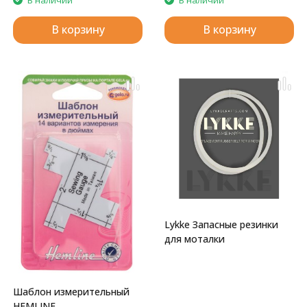
будь то домашний уголок
рукоделия, ремонт обуви,
В корзину
В корзину
швейное ателье.
Lykke Запасные резинки
для моталки
Шаблон измерительный
HEMLINE