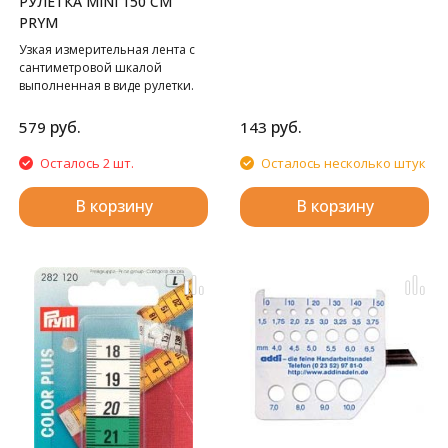
РУЛЕТКА MINI 150 СМ
3, 4 и 6 см – для припусков
подгиба низа.
PRYM
Идеален для использования
Узкая измерительная лента с
при шитье, вязании и работе в
сантиметровой шкалой
техниках пэчворк и квилтинг, в
выполненная в виде рулетки.
процессе работы с утюгом.
руб.
руб.
579
143
Осталось 2 шт.
Осталось несколько штук
В корзину
В корзину