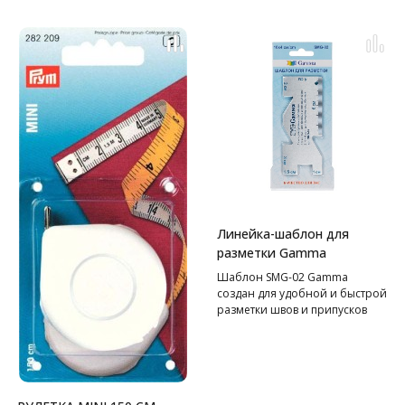
Линейка-шаблон для
разметки Gamma
Шаблон SMG-02 Gamma
создан для удобной и быстрой
разметки швов и припусков
различной ширины:
1 см - для проймы и
горловины;
1.5 и 2 см – для боковых и
плечевых швов;