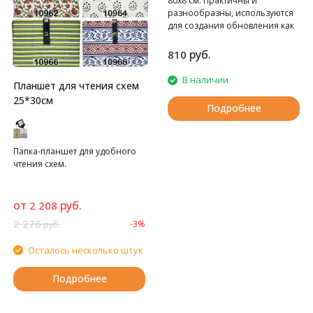
80х8 см. Практичны и
разнообразны, используются
для создания обновления как
летней, так и зимней одежды.
80х8 см. В блистере 1 шт.
руб.
810
В наличии
Планшет для чтения схем
25*30см
Подробнее
Папка-планшет для удобного
чтения схем.
от
руб.
2 208
2 276
-3%
руб.
Осталось несколько штук
Подробнее