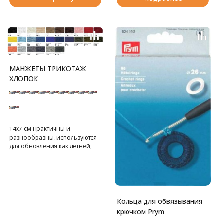
удерживает их в нужном
положении для шитья. Легко
читаемая маркировка –
метрическая и имперская
система мер –выгравирована
на нержавеющей стали,
защищенной от коррозии, для
МАНЖЕТЫ ТРИКОТАЖ
длительного использования.
ХЛОПОК
14х7 см Практичны и
разнообразны, используются
для обновления как летней,
так и зимней одежды.
В блистере 2 шт.
Кольца для обвязывания
крючком Prym