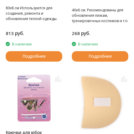
80х8 см Используются для
40х6 см. Рекомендованы для
создания, ремонта и
обновления пижам,
обновления теплой одежды.
тренировочных костюмов и т.п.
80х8 см. В блистере 1 шт.
В блистере 1 шт.
руб.
руб.
813
268
В наличии
В наличии
Подробнее
Подробнее
Крючки для юбок