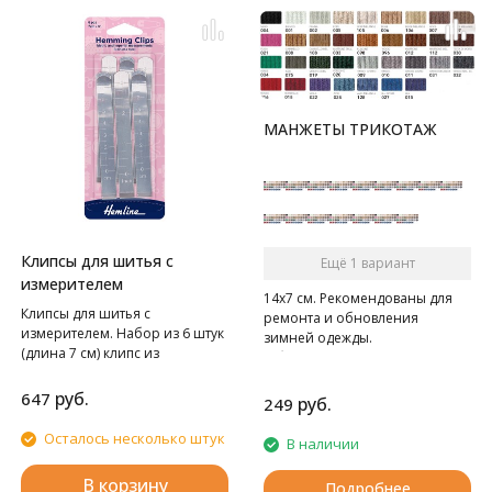
МАНЖЕТЫ ТРИКОТАЖ
Клипсы для шитья с
Ещё 1 вариант
измерителем
14х7 см. Рекомендованы для
Клипсы для шитья с
ремонта и обновления
измерителем. Набор из 6 штук
зимней одежды.
(длина 7 см) клипс из
В блистере 2 шт.
нержавеющей стали.
Идеально подходит для
руб.
647
руб.
249
подшива и обвяза одежды,
штор и одеял. Широкое
Осталось несколько штук
В наличии
отверстие легко скользит по
нескольким слоям сложенной
В корзину
Подробнее
ткани, а плоское основание