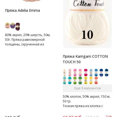
Пряжа Adelia Emma
80% акрил, 20% шерсть, 50м,
50г. Пряжа равномерной
толщины, скрученная из
одиннадцати нитей.
Пряжа Kamgarn COTTON
TOUCH 50
Ещё 6 вариантов
50% хлопок, 50% акрил, 150 м,
50 гр.
Тонкая пряжа из хлопка с
акрилом.
от
руб.
110
87
-21%