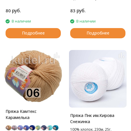
Прекрасное решение для
вязания детских изделий.
руб.
руб.
80
83
В наличии
В наличии
Подробнее
Подробнее
Пряжа Камтекс
Пряжа Пнк им.Кирова
Карамелька
Снежинка
100% хлопок, 230м, 25г.