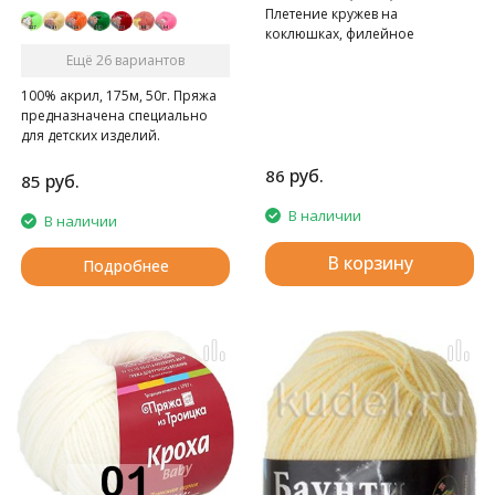
Плетение кружев на
коклюшках, филейное
кружево, вязание крючком.
Ещё 26 вариантов
100% акрил, 175м, 50г. Пряжа
предназначена специально
для детских изделий.
руб.
86
руб.
85
В наличии
В наличии
В корзину
Подробнее