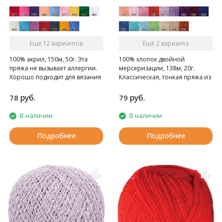
Ещё 12 вариантов
Ещё 2 варианта
100% акрил, 150м, 50г. Эта
100% хлопок двойной
пряжа не вызывает аллергии.
мерсеризации, 138м, 20г.
Хорошо подходит для вязания
Классическая, тонкая пряжа из
моделей для детей.
хлопка, нить с глянцевым
отливом, для вязания кружева,
руб.
руб.
78
79
скатертей, штор, вышивания,
для вязания ажурной одежды.
В наличии
В наличии
Подробнее
Подробнее