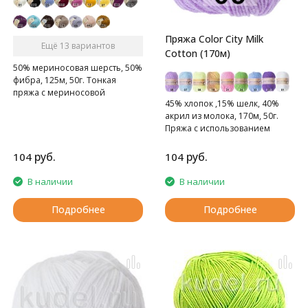
Пряжа Color City Milk
Ещё 13 вариантов
Cotton (170м)
50% мериносовая шерсть, 50%
фибра, 125м, 50г. Тонкая
пряжа с мериносовой
45% хлопок ,15% шелк, 40%
шерстью. Подходит для детей.
акрил из молока, 170м, 50г.
Пряжа с использованием
молока.
руб.
руб.
104
104
В наличии
В наличии
Подробнее
Подробнее