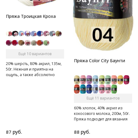
Пряжа Троицкая Кроха
Ещё 10 вариантов
Пряжа Color City Баунти
20% шерсть, 80% акрил, 135м,
50г. Нежная и приятна на
ощупь, а также абсолютно
гипоаллергенна
Ещё 11 вариантов
60% хлопок, 40% акрил из
кокосового молока, 200м, 50г.
Пряжа подходит для вязания
крючком, спицами и на
вязальной машине.
руб.
руб.
87
88