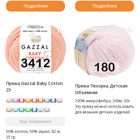
Подробнее
Подробнее
Пряжа Gazzal Baby Cotton
Пряжа Пехорка Детская
25
Объемная
100% микрофибра, 200м, 50г.
Эту пряжу можно использовать
для вязания детских изделий
для грудничков и детей более
Ещё 24 варианта
старшего возраста, она не
вызывает аллергических
50% хлопок, 50% акрил, 82 м,
реакций.
25 гр.