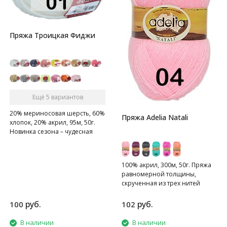
Пряжа Троицкая Фиджи
Ещё 5 вариантов
20% мериносовая шерсть, 60%
Пряжа Adelia Natali
хлопок, 20% акрил, 95м, 50г.
Новинка сезона – чудесная
находка для малышей и их
родителей!
100% акрил, 300м, 50г. Пряжа
равномерной толщины,
скрученная из трех нитей
руб.
руб.
100
102
В наличии
В наличии