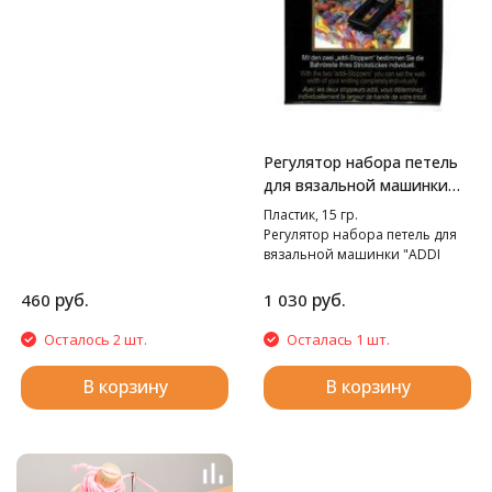
Регулятор набора петель
для вязальной машинки
"Addi Express"и "Addi
Пластик, 15 гр.
Express Kingsize"
Регулятор набора петель для
вязальной машинки "ADDI
Express" и "ADDI Express
Kingsize".
руб.
руб.
460
1 030
Осталось 2 шт.
Осталась 1 шт.
В корзину
В корзину