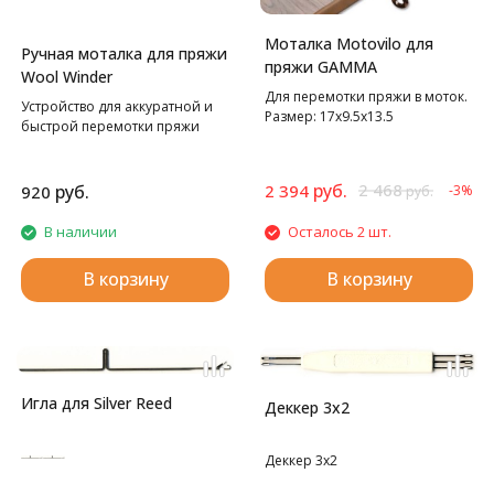
Моталка Motovilo для
Ручная моталка для пряжи
пряжи GAMMA
Wool Winder
Для перемотки пряжи в моток.
Устройство для аккуратной и
Размер: 17х9.5х13.5
быстрой перемотки пряжи
руб.
2 468
руб.
2 394
920
-3%
руб.
В наличии
Осталось 2 шт.
В корзину
В корзину
Игла для Silver Reed
Деккер 3х2
Деккер 3х2