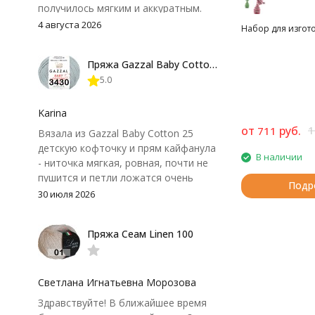
получилось мягким и аккуратным.
Петли хорошо видны, вяжется
4 августа 2026
Набор для изгот
довольно быстро, после стирки
форма не поплыла. Единственный
Пряжа Gazzal Baby Cotton 25
нюанс - пряжа немного скользит и
5.0
иногда расслаивается, пришлось
привыкнуть к ней и подобрать
крючок поудобнее.
Karina
от
руб.
1
711
Вязала из Gazzal Baby Cotton 25
детскую кофточку и прям кайфанула
В наличии
- ниточка мягкая, ровная, почти не
пушится и петли ложатся очень
Подр
аккуратно. После стирки полотно
30 июля 2026
осталось приятным и форму не
потеряло, цвет тоже не стал
Пряжа Сеам Linen 100
тусклее. Единственный нюанс -
моточки маленькие, расход лучше
посчитать заранее, а то мне одного
чуть-чуть не хватило))
Светлана Игнатьевна Морозова
Здравствуйте! В ближайшее время