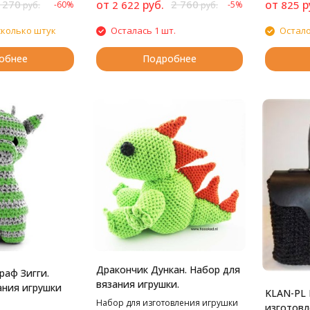
 270
от
руб.
2 760
от
р
2 622
825
-60%
-5%
руб.
руб.
сколько штук
Осталась 1 шт.
Остало
обнее
Подробнее
Дракончик Дункан. Набор для
аф Зигги.
вязания игрушки.
ания игрушки
KLAN-PL 
Набор для изготовления игрушки
изготовл