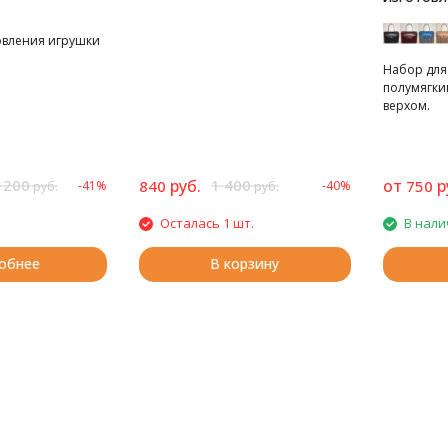
овления игрушки
Набор для 
полумягки
верхом.
 200
руб.
1 400
от
р
840
750
-41%
-40%
руб.
руб.
Осталась 1 шт.
В нали
обнее
В корзину