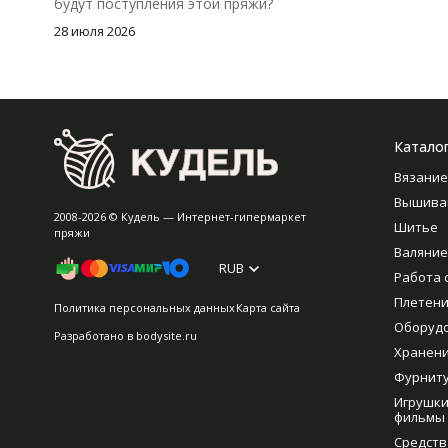
будут поступления этой пряжи?
28 июля 2026
Катало
Вязание
Вышива
2008-2026 © Кудель — Интернет-гипермаркет
Шитье
пряжи
Валяние
RUB
Работа 
Плетен
Политика персональных данных
Карта сайта
Оборуд
Разработано в
bodysite.ru
Хранен
Фурнит
Игрушки
фильмы
Средств