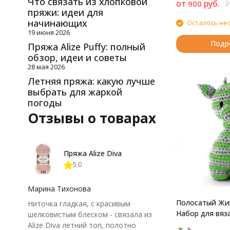
Что связать из хлопковой
от
руб.
2
900
пряжи: идеи для
начинающих
Осталось не
19 июня 2026
Подр
Пряжа Alize Puffy: полный
обзор, идеи и советы
28 мая 2026
Летняя пряжа: какую лучше
выбрать для жаркой
погоды
Отзывы о товарах
Пряжа Alize Diva
5.0
Марина Тихонова
Полосатый Жир
Ниточка гладкая, с красивым
Набор для вяз
шелковистым блеском - связала из
Alize Diva летний топ, полотно