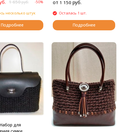
уб.
1 650
от
руб.
-50%
1 150
руб.
сь несколько штук
Осталась 1 шт.
Подробнее
Подробнее
Набор для
ения сумки