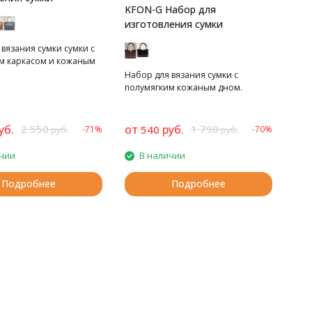
KFON-G Набор для
изготовления сумки
вязания сумки сумки с
м каркасом и кожаным
Набор для вязания сумки с
полумягким кожаным дном.
уб.
2 550
от
руб.
1 790
540
-71%
-70%
руб.
руб.
чии
В наличии
Подробнее
Подробнее