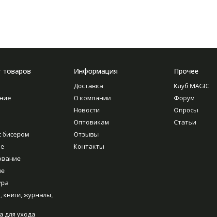
г товаров
Информация
Прочее
Доставка
Клуб MAGIC
ние
О компании
Форум
Новости
Опросы
Оптовикам
Статьи
с бисером
Отзывы
ие
Контакты
ование
ие
ура
, книги, журналы,
а для ухода