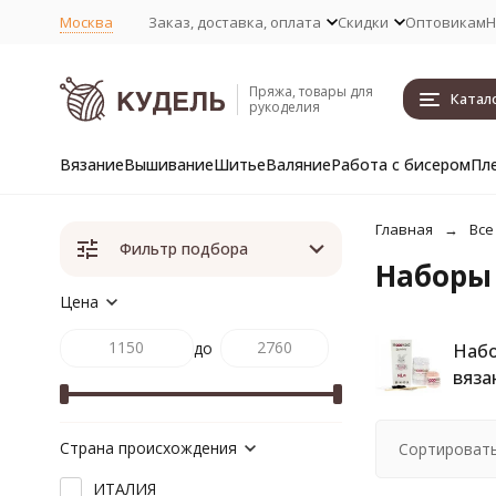
Москва
Заказ, доставка, оплата
Скидки
Оптовикам
Н
Пряжа, товары для
Катал
рукоделия
Вязание
Вышивание
Шитье
Валяние
Работа с бисером
Пл
Главная
Все
Фильтр подбора
Наборы 
Цена
до
Набо
вяза
Страна происхождения
Сортировать
ИТАЛИЯ