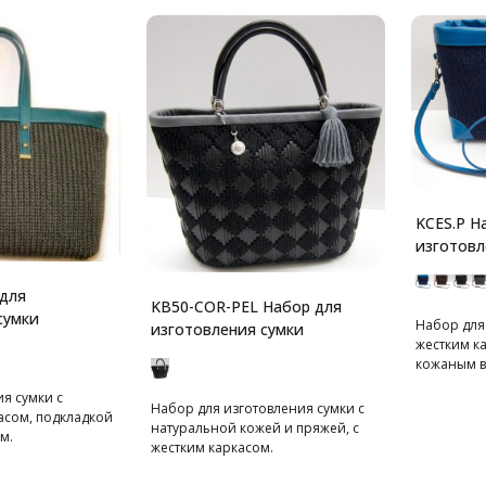
KCES.P Н
изготовл
для
KB50-COR-PEL Набор для
сумки
Набор для
изготовления сумки
жестким к
кожаным в
я сумки с
Набор для изготовления сумки с
асом, подкладкой
натуральной кожей и пряжей, с
м.
жестким каркасом.