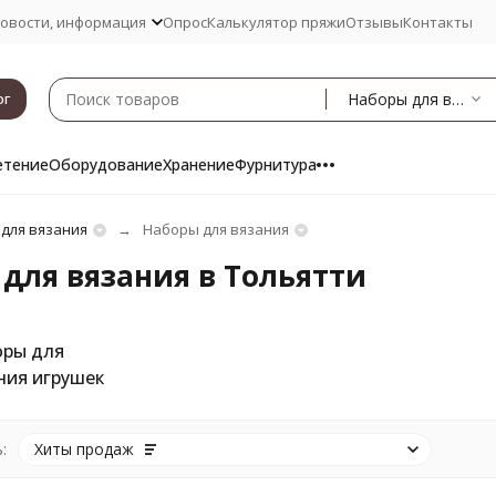
овости, информация
Опрос
Калькулятор пряжи
Отзывы
Контакты
Наборы для вязания
ог
етение
Оборудование
Хранение
Фурнитура
 для вязания
Наборы для вязания
для вязания в Тольятти
ры для
ния игрушек
:
Хиты продаж