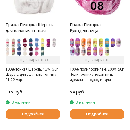
Пряжа Пехорка Шерсть
Пряжа Пехорка
для валяния тонкая
Рукодельница
Ещё 9 вариантов
Ещё 2 варианта
100% тонкая шерсть, 1.7м, 50г.
100% полипропилен, 200м, 50г.
Шерсть для валяния. Тонина
Полипропиленовая нить
21-22 мкр.
идеально подходит для
вязания мочалок, пляжных
сумок, поясов, искусственных
руб.
руб.
115
54
цветов и любых украшений
В наличии
В наличии
Подробнее
Подробнее