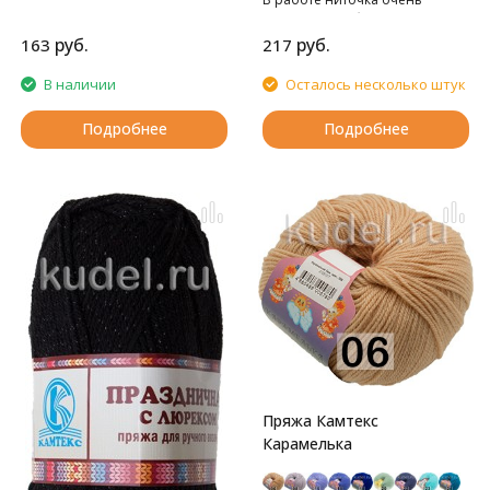
необыкновенно эластичным.
приятна, не обрывается, дарит
тепло рукам.
руб.
руб.
163
217
В наличии
Осталось несколько штук
Подробнее
Подробнее
Пряжа Камтекс
Карамелька