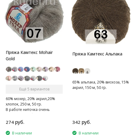
Пряжа Камтекс Mohair
Пряжа Камтекс Альпака
Gold
65% альпака, 20% вискоза, 15%
акрил, 150 м, 50 гр.
Ещё 5 вариантов
60% мохер, 20% акрил,20%
хлопок, 250 м, 50 гр.
В работе ниточка очень
приятна, не обрывается, дарит
тепло рукам.
руб.
руб.
274
342
В наличии
В наличии