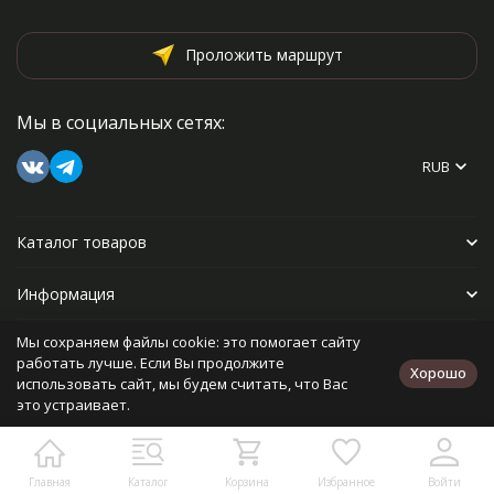
Проложить маршрут
Мы в социальных сетях:
RUB
Каталог товаров
Информация
Мы сохраняем файлы cookie: это помогает сайту
Прочее
работать лучше. Если Вы продолжите
Хорошо
использовать сайт, мы будем считать, что Вас
это устраивает.
Политика персональных данных
Карта сайта
Разработано в
bodysite.ru
Главная
Каталог
Корзина
Избранное
Войти