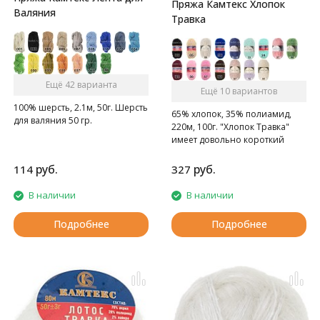
Пряжа Камтекс Хлопок
Валяния
Травка
Ещё 42 варианта
Ещё 10 вариантов
100% шерсть, 2.1м, 50г. Шерсть
65% хлопок, 35% полиамид,
для валяния 50 гр.
220м, 100г. "Хлопок Травка"
имеет довольно короткий
ворс, полотно из этой пряжи
выглядит элегантно и стильно.
руб.
руб.
114
327
Нить не путается, не
скручивается, очень легка в
В наличии
В наличии
работе, на ощупь удивительно
мягкая и нежная.
Подробнее
Подробнее