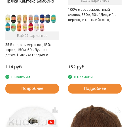
Ещё 5 вариантов
Пряжа Камтекс Бамбино
100% мерсеризованный
хлопок, 330м, 50г. "Денди", в
переводе с английского, -
изысканно одетый светский
человек.
Изделия из этой пряжи
Ещё 27 вариантов
действительно выглядят
35% шерсть меринос, 65%
изысканно и элегантно.
акрил, 150м, 50г. Лучшее –
Тончайшая хлопковая ниточка
детям. Ниточка гладкая и
нежна и легка как перышко.
шелковистая, абсолютно
гипоаллергенна для
руб.
руб.
114
152
чувствительной детской кожи.
В наличии
В наличии
Подробнее
Подробнее