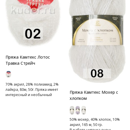
Пряжа Камтекс Лотос
Травка Стрейч
70% акрил, 28% полиамид, 2%
лайкра, 80м, 50г. Пряжа имеет
Пряжа Камтекс Мохер с
интересный и необычный
хлопком
состав: акрил, полиамид,
лайкра. Акрил отвечает за
мягкость, полиамид за
прочность и
50% мохер, 40% хлопок, 10%
формоустойчивость, а лайкра
акрил, 165 м, 50 гр.
делает полотно
В работе ниточка очень