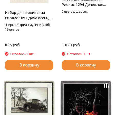
Риолис 1294 Денежное
дерево, 21*30 см
5 цветов, шерсть.
Набор для вышивания
Риолис 1657 Дача.осень,
20*30 см
Шерсть/акрил +мулине (СПб),
19 цветов
руб.
руб.
826
1 020
Осталось 2 шт.
Осталась 1 шт.
В корзину
В корзину