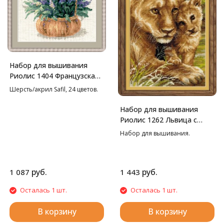
Набор для вышивания
Риолис 1404 Французская
лаванда, 25*25 см
Шерсть/акрил Safil, 24 цветов.
Набор для вышивания
Риолис 1262 Львица с
львенком, 22*38 см
Набор для вышивания.
руб.
руб.
1 087
1 443
Осталась 1 шт.
Осталась 1 шт.
В корзину
В корзину