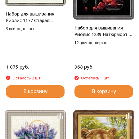
Набор для вышивания
Риолис 1177 Старая
фотография. Жук, 38*26
Набор для вышивания
9 цветов, шерсть
см
Риолис 1239 Натюрморт с
красным вином, 30*30 см
12 цветов, шерсть.
руб.
руб.
1 075
968
Осталось 2 шт.
Осталась 1 шт.
В корзину
В корзину