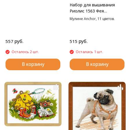
см
Набор для вышивания
Риолис 1563 Фея
солнечного дня, 15*20 см
Мулине Anchor, 11 цветов.
руб.
руб.
557
515
Осталось 2 шт.
Осталась 1 шт.
В корзину
В корзину