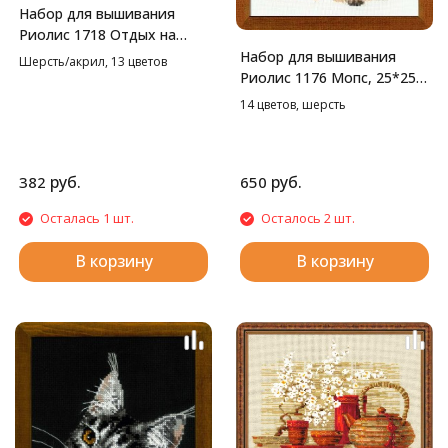
Набор для вышивания
Риолис 1718 Отдых на
траве, 24*18 см
Набор для вышивания
Шерсть/акрил, 13 цветов
Риолис 1176 Мопс, 25*25
см
14 цветов, шерсть
руб.
руб.
382
650
Осталась 1 шт.
Осталось 2 шт.
В корзину
В корзину