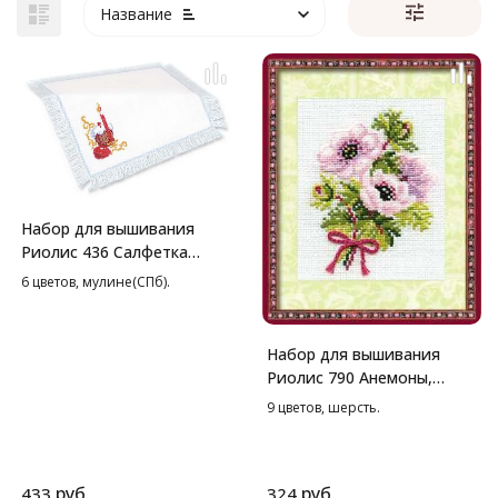
Название
Набор для вышивания
Риолис 436 Салфетка
Пасхальный набор, 27*27
6 цветов, мулине(СПб).
см
Набор для вышивания
Риолис 790 Анемоны,
13*16 см
9 цветов, шерсть.
руб.
руб.
433
324