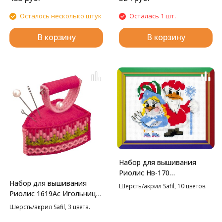
Осталось несколько штук
Осталась 1 шт.
В корзину
В корзину
Набор для вышивания
Риолис Нв-170
Набор для вышивания
Новогодний маскарад,
Шерсть/акрил Safil, 10 цветов.
Риолис 1619Ас Игольница
18*15 см
Утюжок, 5,5*3,5*5 см
Шерсть/акрил Safil, 3 цвета.