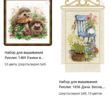
Набор для вышивания
Риолис 1469 Ёжики в
бруснике, 25*25 см
23 цвета, Шерсть/акрил Safil.
Набор для вышивания
Риолис 1656 Дача. Весна,
20*30 см
Шерсть/акрил Safil, 19 цветов.