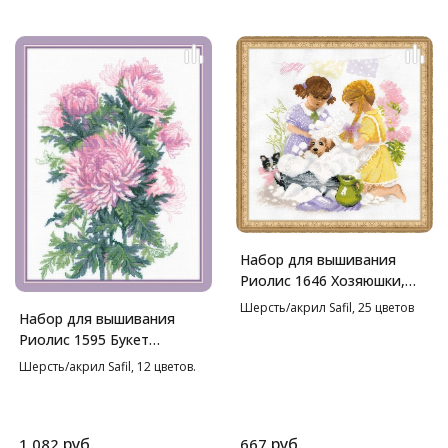
Набор для вышивания
Риолис 1646 Хозяюшки,
30*30 см
Шерсть/акрил Safil, 25 цветов
Набор для вышивания
Риолис 1595 Букет
хризантем, 30*40 см
Шерсть/акрил Safil, 12 цветов.
руб.
руб.
1 082
667