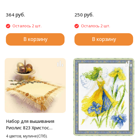
руб.
руб.
364
250
Осталось 2 шт.
Осталось 2 шт.
В корзину
В корзину
Набор для вышивания
Риолис 823 Христос
Воскресе Салфетка, 26*26
4 цветов, мулине(СПб).