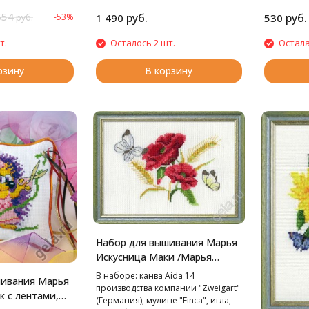
органайзер
подробная
654
руб.
руб.
-53%
1 490
530
руб.
кант «PEGA
т.
Осталось 2 шт.
Остала
рзину
В корзину
Набор для вышивания Марья
Искусница Маки /Марья
Искусница/, 25х20 см
В наборе: канва Aida 14
шивания Марья
производства компании "Zweigart"
к с лентами,
(Германия), мулине "Finca", игла,