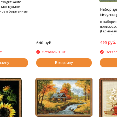
подробная схема-инструкция.
 входят: канва
ания), мулине
Набор д
нное в фирменные
Искусниц
ла "Hemline",
Марья Ис
-инструкция и
В наборе: 
я).
производст
(Германия),
подробная
руб.
руб.
495
640
т.
Осталась 1 шт.
Остало
рзину
В корзину