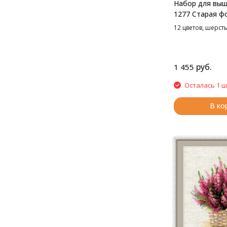
Набор для выш
1277 Старая ф
Письмо, 26*38
12 цветов, шерсть
руб.
1 455
Осталась 1 ш
В ко