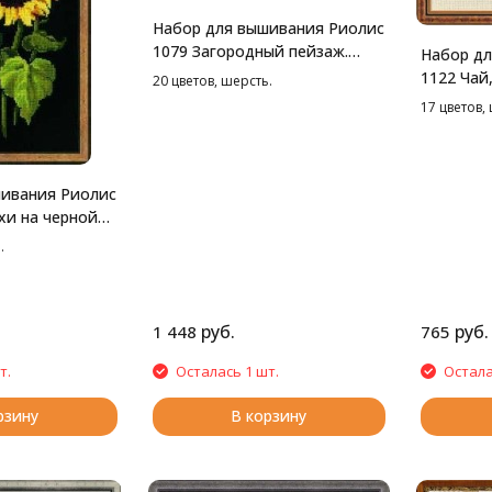
Набор для вышивания Риолис
1079 Загородный пейзаж.
Набор дл
Осень, 38*26 см
1122 Чай,
20 цветов, шерсть.
17 цветов,
ивания Риолис
хи на черной
м
.
руб.
руб.
1 448
765
т.
Осталась 1 шт.
Остала
рзину
В корзину