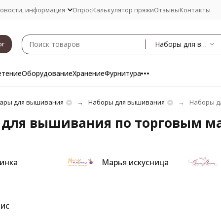
овости, информация
Опрос
Калькулятор пряжи
Отзывы
Контакты
Наборы для вышивания по торговым маркам
ог
етение
Оборудование
Хранение
Фурнитура
ары для вышивания
Наборы для вышивания
Наборы д
 для вышивания по торговым ма
инка
Марья искусница
ис