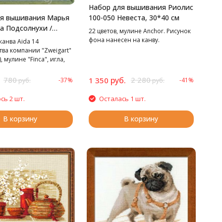
Набор для вышивания Риолис
ля вышивания Марья
100-050 Невеста, 30*40 см
а Подсолнухи /
22 цветов, мулине Anchor. Рисунок
кусница/, 20х25 см
фона нанесен на канву.
канва Aida 14
ва компании "Zweigart"
 мулине "Finca", игла,
 схема-инструкция.
780
руб.
2 280
1 350
-37%
-41%
руб.
руб.
сь 2 шт.
Осталась 1 шт.
В корзину
В корзину