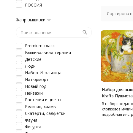
РОССИЯ
Сортировать
Жанр вышивки
Premium класс
Вышивальная терапия
Детские
Люди
Набор-Игольница
Натюрморт
Новый год
Набор для вы
Пейзажи
Krafts Пушиста
Растения и цветы
36х28 см
В набор входит: к
Религия, храмы
хлопковое мулине
Скатерти, салфетки
подробная инстр
Фауна
русском языке.
Фигурка