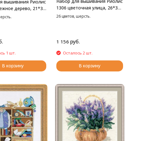
Набор для вышивания Риолис
я вышивания Риолис
1306 цветочная улица, 26*38
ежное дерево, 21*30
см
26 цветов, шерсть.
шерсть.
б.
руб.
1 156
сь 1 шт.
Осталось 2 шт.
В корзину
В корзину