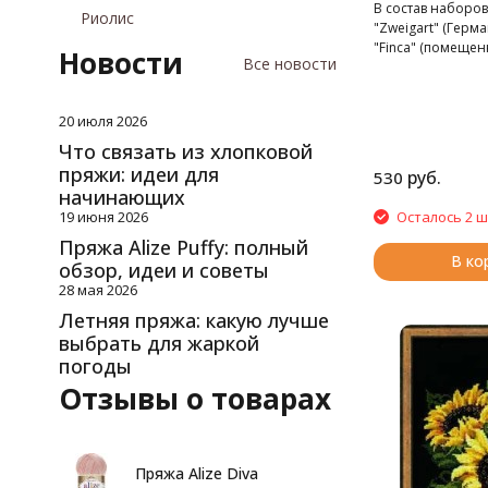
10х10 см
В состав наборов
Риолис
"Zweigart" (Герм
"Finca" (помеще
Новости
Все новости
органайзеры), иг
подробная схема
кант «PEGA» (Чехи
20 июля 2026
Что связать из хлопковой
пряжи: идеи для
руб.
530
начинающих
Осталось 2 ш
19 июня 2026
Пряжа Alize Puffy: полный
В ко
обзор, идеи и советы
28 мая 2026
Летняя пряжа: какую лучше
выбрать для жаркой
погоды
Отзывы о товарах
Пряжа Alize Diva