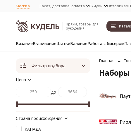
Москва
Заказ, доставка, оплата
Скидки
Оптовикам
Н
Пряжа, товары для
Катал
рукоделия
Вязание
Вышивание
Шитье
Валяние
Работа с бисером
Пл
Главная
Тов
Фильтр подбора
Наборы
Цена
до
Паут
Страна происхождения
Риол
КАНАДА