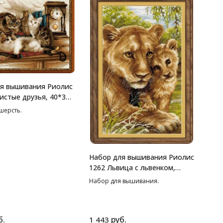
я вышивания Риолис
истые друзья, 40*30
 шерсть.
Набор для вышивания Риолис
1262 Львица с львенком,
22*38 см
Набор для вышивания.
б.
руб.
1 443