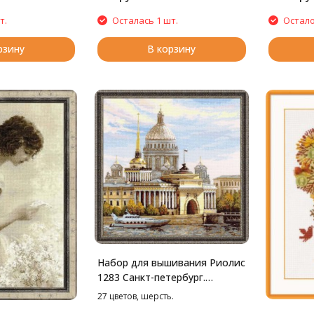
т.
Осталась 1 шт.
Остало
рзину
В корзину
Набор для вышивания Риолис
1283 Санкт-петербург.
Адмиралтейская набережная,
27 цветов, шерсть.
40*40 см