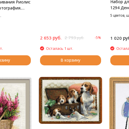
Набор дл
ивания Риолис
1294 Ден
отография.
см
 см
5 цветов, 
.
руб.
2 793
2 653
ру
-5%
1 020
руб.
т.
Осталась 1 шт.
Остала
рзину
В корзину