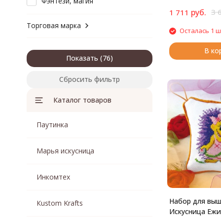
Фэнтези, магия
руб.
3 
1 711
Торговая марка
Осталась 1 ш
В ко
Показать
Сбросить фильтр
Каталог товаров
Паутинка
Марья искусница
Инкомтех
Набор для вы
Кustom Krafts
Искусница Ежи