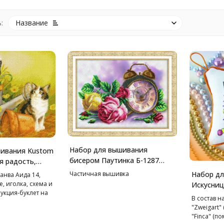
:
Название
Набор для вышивания
шивания Kustom
бисером Паутинка Б-1287
я радость,
Розовый час, 38*28 см
Частичная вышивка
Набор д
анва Аида 14,
, иголка, схема и
Искусниц
укция-буклет на
см
В состав н
"Zweigart"
"Finca" (