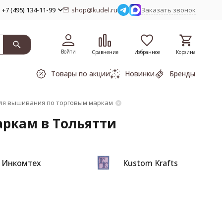
+7 (495) 134-11-99
shop@kudel.ru
Заказать звонок
Войти
Сравнение
Избранное
Корзина
Товары по акции
Новинки
Бренды
ля вышивания по торговым маркам
ркам в Тольятти
Инкомтех
Кustom Krafts