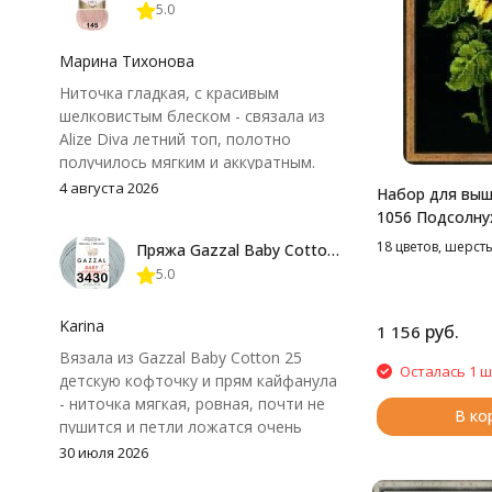
5.0
Марина Тихонова
Ниточка гладкая, с красивым
шелковистым блеском - связала из
Alize Diva летний топ, полотно
получилось мягким и аккуратным.
Петли хорошо видны, вяжется
4 августа 2026
Набор для выш
довольно быстро, после стирки
1056 Подсолну
форма не поплыла. Единственный
канве, 25*50 с
18 цветов, шерсть
Пряжа Gazzal Baby Cotton 25
нюанс - пряжа немного скользит и
5.0
иногда расслаивается, пришлось
привыкнуть к ней и подобрать
крючок поудобнее.
Karina
руб.
1 156
Вязала из Gazzal Baby Cotton 25
Осталась 1 ш
детскую кофточку и прям кайфанула
- ниточка мягкая, ровная, почти не
В ко
пушится и петли ложатся очень
аккуратно. После стирки полотно
30 июля 2026
осталось приятным и форму не