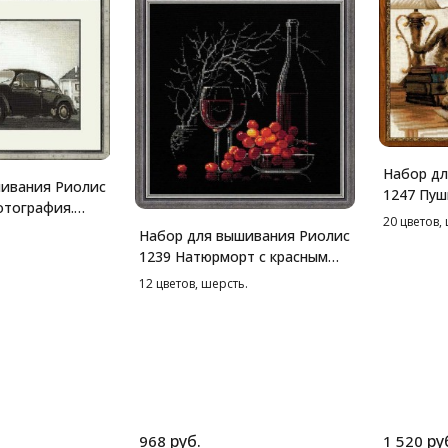
Набор дл
ивания Риолис
1247 Пуш
отография.
см
20 цветов,
Набор для вышивания Риолис
1239 Натюрморт с красным
вином, 30*30 см
12 цветов, шерсть.
руб.
ру
968
1 520