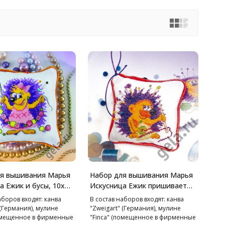
ля вышивания Марья
Набор для вышивания Марья
а Ежик и бусы, 10х10
Искусница Ежик пришивает
пуговицу, 10х10 см
аборов входят: канва
В состав наборов входят: канва
 (Германия), мулине
"Zweigart" (Германия), мулине
помещенное в фирменные
"Finca" (помещенное в фирменные