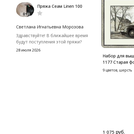
потеряло, цвет тоже не стал
Пряжа Сеам Linen 100
тусклее. Единственный нюанс -
моточки маленькие, расход лучше
посчитать заранее, а то мне одного
чуть-чуть не хватило))
Светлана Игнатьевна Морозова
Здравствуйте! В ближайшее время
будут поступления этой пряжи?
28 июля 2026
Набор для выш
1177 Старая ф
Жук, 38*26 см
9 цветов, шерсть
руб.
1 075