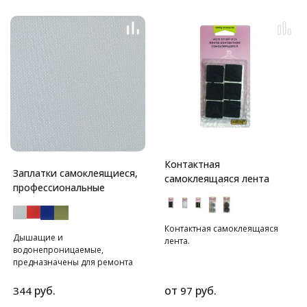
Контактная
Заплатки самоклеящиеся,
самоклеящаяся лента
профессиональные
Контактная самоклеящаяся
Дышащие и
лента.
водонепроницаемые,
предназначены для ремонта
профессиональной и зимней
спортивной одежды.
руб.
от
руб.
344
97