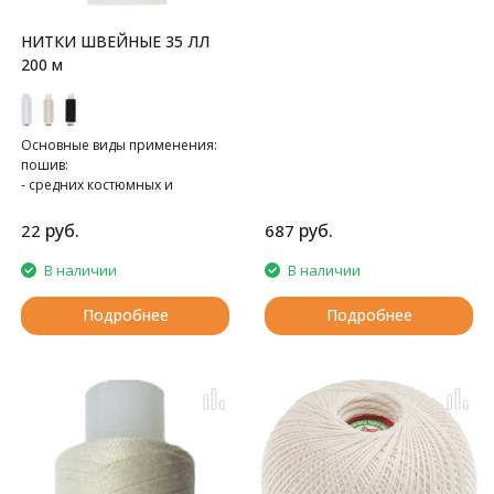
НИТКИ ШВЕЙНЫЕ 35 ЛЛ
200 м
Основные виды применения:
пошив:
- средних костюмных и
пальтовых тканей,
- спецодежды
руб.
руб.
22
687
- трикотажа
В наличии
В наличии
Подробнее
Подробнее