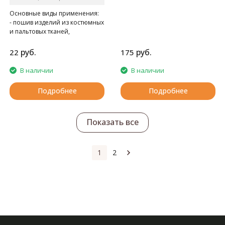
Основные виды применения:
- пошив изделий из костюмных
и пальтовых тканей,
спецодежды
- при швейно-клеевом
руб.
руб.
22
175
скреплении книг в типографии
В наличии
В наличии
Подробнее
Подробнее
Показать все
1
2