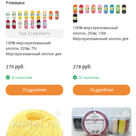
Ромашка
100% мерсеризованный
Ещё 22 варианта
хлопок, 250м, 100г.
Мерсеризованный хлопок для
100% мерсеризованный
ручного и машинного
хлопок, 320м, 75г.
вязания.
Мерсеризованный хлопок для
ручного и машинного
вязания.
руб.
руб.
270
278
В наличии
В наличии
Подробнее
Подробнее