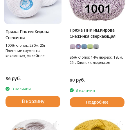
Пряжа ПНК им.Кирова
Пряжа Пнк им.Кирова
Снежинка сверкающая
Снежинка
100% хлопок, 230м, 25г.
Плетение кружев на
коклюшках, филейное
86% хлопок 14% люрекс, 195м,
кружево, вязание крючком.
25г. Хлопок с люрексом
руб.
86
руб.
80
В наличии
В наличии
В корзину
Подробнее