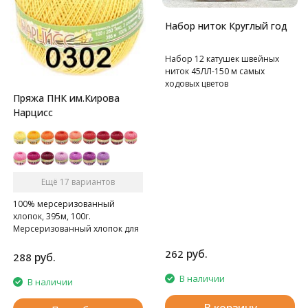
Набор ниток Круглый год
Набор 12 катушек швейных
ниток 45ЛЛ-150 м самых
ходовых цветов
Пряжа ПНК им.Кирова
Нарцисс
Ещё 17 вариантов
100% мерсеризованный
хлопок, 395м, 100г.
Мерсеризованный хлопок для
ручного и машинного
руб.
262
вязания.
руб.
288
В наличии
В наличии
В корзину