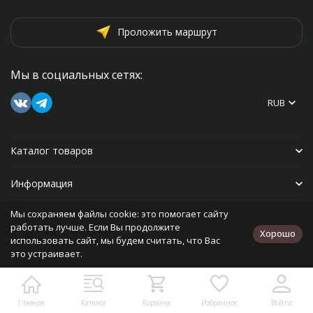
Проложить маршрут
Мы в социальных сетях:
RUB
Каталог товаров
Информация
Мы сохраняем файлы cookie: это помогает сайту
Прочее
работать лучше. Если Вы продолжите
Хорошо
использовать сайт, мы будем считать, что Вас
это устраивает.
Политика персональных данных
Карта сайта
Разработано в
bodysite.ru
Главная
Каталог
Корзина
Избранное
Войти