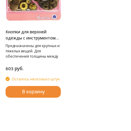
Кнопки для верхней
одежды с инструментом
для установки HEMLINE
Предназначены для крупных и
тяжелых вещей. Для
обеспечения толщины между
слоями ткани не менее 1-2 мм
используйте подкладочную
руб.
603
ткань. Внимание! Слишком
сильные удары молотка могут
Осталось несколько штук
повредить поверхность
кнопки! Всегда работайте на
В корзину
плоской устойчивой
поверхности, защищенной
куском картона!