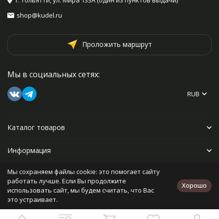
г. Тольятти, ул. Мира 133А (один из пунктов выдачи)
shop@kudel.ru
Проложить маршрут
Мы в социальных сетях:
RUB
Каталог товаров
Информация
Мы сохраняем файлы cookie: это помогает сайту
Прочее
работать лучше. Если Вы продолжите
Хорошо
использовать сайт, мы будем считать, что Вас
это устраивает.
Политика персональных данных
Карта сайта