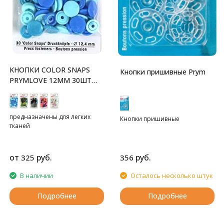
KНОПКИ COLOR SNAPS
Кнопки пришивные Prym
PRYMLOVE 12ММ 30ШТ
PRYM
предназначены для легких
Кнопки пришивные
тканей
от
руб.
руб.
325
356
В наличии
Осталось несколько штук
Подробнее
Подробнее