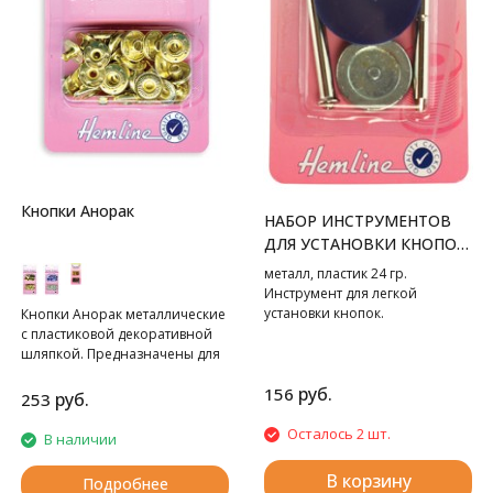
Кнопки Анорак
НАБОР ИНСТРУМЕНТОВ
ДЛЯ УСТАНОВКИ КНОПОК
ТИП "C"
металл, пластик 24 гр.
Инструмент для легкой
установки кнопок.
Кнопки Анорак металлические
с пластиковой декоративной
шляпкой. Предназначены для
крупных и тяжелых вещей. Для
руб.
156
обеспечения толщины между
руб.
253
слоями ткани не менее 1-2 мм
используйте подкладочную
Осталось 2 шт.
В наличии
ткань. Всегда работайте на
плоской устойчивой
В корзину
Подробнее
поверхности, защищенной