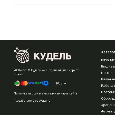
Катало
Вязание
Вышива
2008-2026 © Кудель — Интернет-гипермаркет
Шитье
пряжи
Валяние
RUB
Работа 
Плетен
Политика персональных данных
Карта сайта
Оборуд
Разработано в
bodysite.ru
Хранен
Фурнит