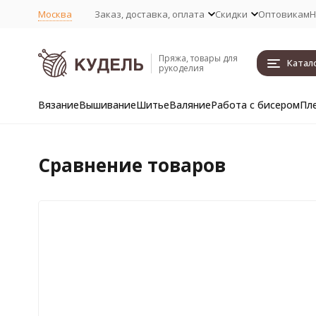
Москва
Заказ, доставка, оплата
Скидки
Оптовикам
Н
Пряжа, товары для
Катал
рукоделия
Вязание
Вышивание
Шитье
Валяние
Работа с бисером
Пл
Сравнение товаров