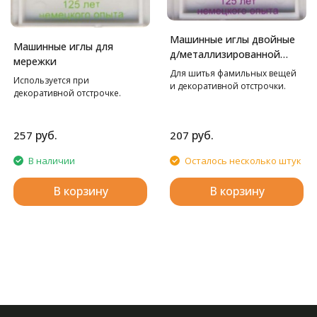
Машинные иглы двойные
Машинные иглы для
д/металлизированной
мережки
нити
Для шитья фамильных вещей
Используется при
и декоративной отстрочки.
декоративной отстрочке.
руб.
руб.
257
207
В наличии
Осталось несколько штук
В корзину
В корзину