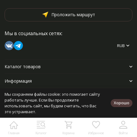
Проложить маршрут
Мы в социальных сетях:
RUB
Каталог товаров
Информация
Мы сохраняем файлы cookie: это помогает сайту
Прочее
работать лучше. Если Вы продолжите
Хорошо
использовать сайт, мы будем считать, что Вас
это устраивает.
Политика персональных данных
Карта сайта
Разработано в
bodysite.ru
Главная
Каталог
Корзина
Избранное
Войти