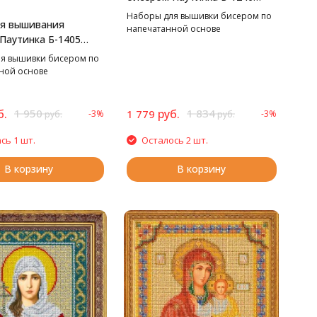
Пушистые хризантемы, 38*35
Наборы для вышивки бисером по
ля вышивания
см
напечатанной основе
Паутинка Б-1405
зеро, 27*38 см
я вышивки бисером по
ной основе
б.
1 950
руб.
1 834
1 779
-3%
-3%
руб.
руб.
сь 1 шт.
Осталось 2 шт.
В корзину
В корзину