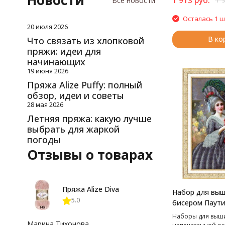
Новости
Все новости
Осталась 1 ш
20 июля 2026
В ко
Что связать из хлопковой
пряжи: идеи для
начинающих
19 июня 2026
Пряжа Alize Puffy: полный
обзор, идеи и советы
28 мая 2026
Летняя пряжа: какую лучше
выбрать для жаркой
погоды
Отзывы о товарах
Пряжа Alize Diva
Набор для вы
5.0
бисером Паути
Барышни на пр
Наборы для выш
см
Марина Тихонова