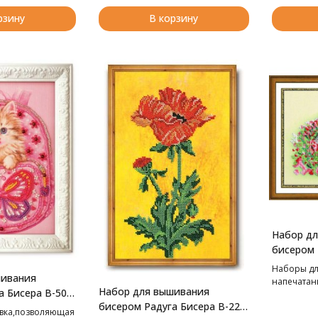
рзину
В корзину
Набор д
бисером 
Очароваш
Наборы дл
шивания
напечатан
Набор для вышивания
а Бисера В-508
бисером Радуга Бисера В-220
ца, 13*18 см
вка,позволяющая