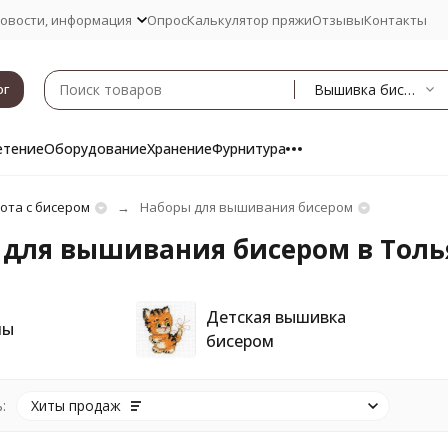
овости, информация
Опрос
Калькулятор пряжи
Отзывы
Контакты
Вышивка бисером
ог
етение
Оборудование
Хранение
Фурнитура
ота с бисером
Наборы для вышивания бисером
 для вышивания бисером в Толь
Детская вышивка
ны
бисером
:
Хиты продаж