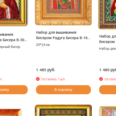
Набор для вышивания
шивания
Набор д
бисером Радуга Бисера В-166
а Бисера В-309
бисером 
Богородица Отрада и
20*24 см
.5 см
лирный бисер.
Лариса, 
Утешение, 20*24 см
Набор для
руб.
ру
1 485
1 480
т.
Осталась 1 шт.
Остало
рзину
В корзину