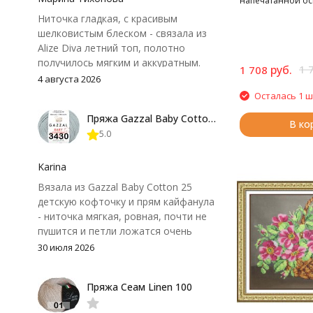
напечатанной ос
Ниточка гладкая, с красивым
шелковистым блеском - связала из
Alize Diva летний топ, полотно
получилось мягким и аккуратным.
руб.
1 
1 708
Петли хорошо видны, вяжется
4 августа 2026
довольно быстро, после стирки
Осталась 1 ш
форма не поплыла. Единственный
Пряжа Gazzal Baby Cotton 25
нюанс - пряжа немного скользит и
В ко
5.0
иногда расслаивается, пришлось
привыкнуть к ней и подобрать
крючок поудобнее.
Karina
Вязала из Gazzal Baby Cotton 25
детскую кофточку и прям кайфанула
- ниточка мягкая, ровная, почти не
пушится и петли ложатся очень
аккуратно. После стирки полотно
30 июля 2026
осталось приятным и форму не
потеряло, цвет тоже не стал
Пряжа Сеам Linen 100
тусклее. Единственный нюанс -
моточки маленькие, расход лучше