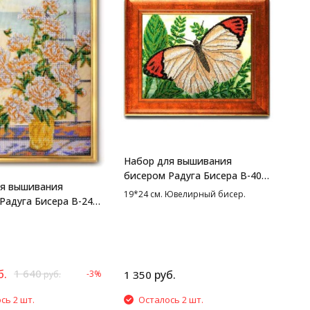
Набор для вышивания
бисером Радуга Бисера В-408
ля вышивания
Летящий шифон, 19*24 см
19*24 см. Ювелирный бисер.
Радуга Бисера В-249
елые подобны
 27*38 см
б.
1 640
руб.
-3%
1 350
руб.
сь 2 шт.
Осталось 2 шт.