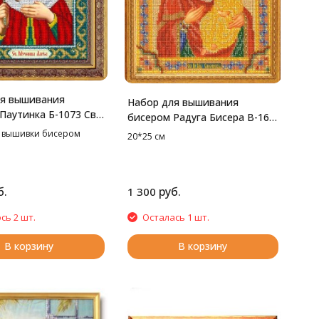
ля вышивания
Набор для вышивания
Паутинка Б-1073 Св.
бисером Радуга Бисера В-163
20*25 см
Смоленская богородица,
 вышивки бисером
20*25 см
20*25 см
б.
руб.
1 300
сь 2 шт.
Осталась 1 шт.
В корзину
В корзину