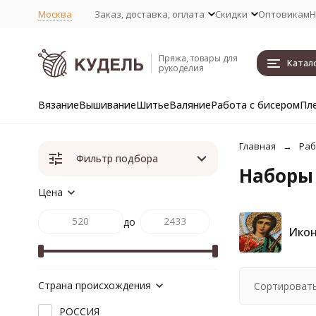
Москва
Заказ, доставка, оплата
Скидки
Оптовикам
Н
Пряжа, товары для
Катал
рукоделия
Вязание
Вышивание
Шитье
Валяние
Работа с бисером
Пл
Главная
Раб
Фильтр подбора
Наборы
Цена
до
Ико
Страна происхождения
Сортировать
РОССИЯ