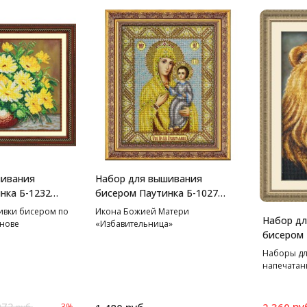
шивания
Набор для вышивания
нка Б-1232
бисером Паутинка Б-1027
,5 см
Пресвятая Богородица
ивки бисером по
Икона Божией Матери
Набор д
Избавительница, 20*25 см
нове
«Избавительница»
бисером 
Лев, 39*
Наборы дл
напечатан
972
ру
2 360
-3%