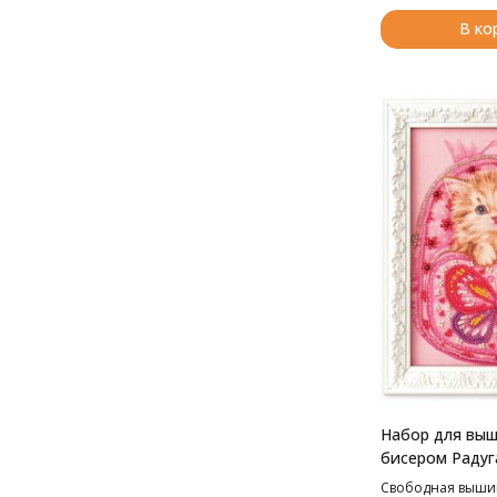
В ко
Набор для вы
бисером Радуг
Путешественни
Свободная выши