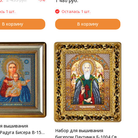
руб.
1 480
руб.
сь 1 шт.
Осталась 1 шт.
В корзину
В корзину
ля вышивания
Набор для вышивания
Радуга Бисера В-156
бисером Паутинка Б-1004 Св.