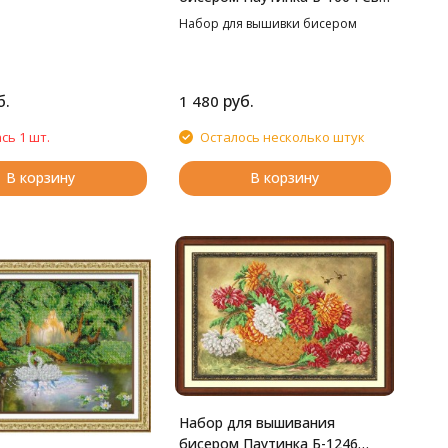
ца Леушинская,
Преподобный Сергий
Набор для вышивки бисером
Радонежский, 20*25 см
б.
руб.
1 480
сь 1 шт.
Осталось несколько штук
В корзину
В корзину
Набор для вышивания
бисером Паутинка Б-1246