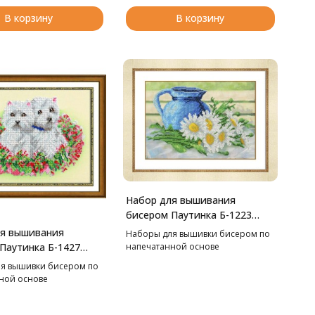
В корзину
В корзину
Набор для вышивания
бисером Паутинка Б-1223
Деревенский натюрморт,
ля вышивания
Наборы для вышивки бисером по
27*19 см
напечатанной основе
Паутинка Б-1427
ки, 18*24 см
я вышивки бисером по
ной основе