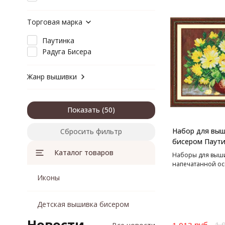
Торговая марка
Паутинка
Радуга Бисера
Жанр вышивки
Показать
Набор для вы
Сбросить фильтр
бисером Паути
Ноготки, 38*28
Каталог товаров
Наборы для выш
напечатанной ос
Иконы
Детская вышивка бисером
руб.
1 
1 913