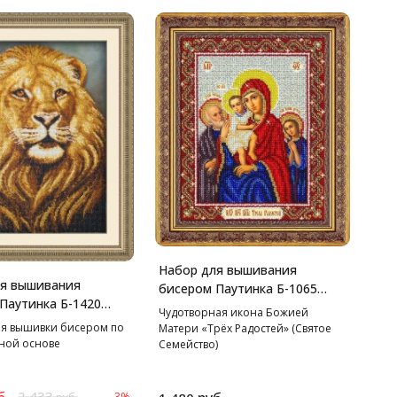
Набор для вышивания
ля вышивания
бисером Паутинка Б-1065
Паутинка Б-1420
Пр.Богородица Трех
Чудотворная икона Божией
28 см
радостей, 20*25 см
я вышивки бисером по
Матери «Трёх Радостей» (Святое
ной основе
Семейство)
б.
2 433
-3%