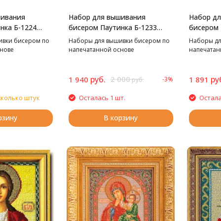
шивания
Набор для вышивания
Набор д
нка Б-1224
бисером Паутинка Б-1233
бисером 
повником,
Пионы, 37,5*28 см
Лесное о
ивки бисером по
Наборы для вышивки бисером по
Наборы дл
нове
напечатанной основе
напечатан
руб.
2 000
ру
1 940
1 891
-3%
руб.
сколько штук
Осталась 1 шт.
Остала
рзину
В корзину