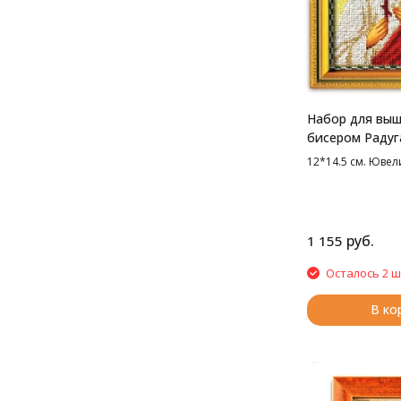
Набор для вы
бисером Радуг
Св.Вера, 12*14
12*14.5 см. Юве
руб.
1 155
Осталось 2 ш
В ко