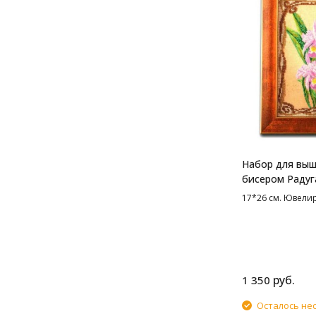
Набор для вы
бисером Радуг
Грациозные ор
17*26 см. Ювели
см
руб.
1 350
Осталось не