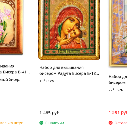
шивания
Набор для вышивания
а Бисера В-416
бисером Радуга Бисера В-183
Набор д
хидеи, 17*26
Касперовская Богородица,
рный бисер.
19*23 см
бисером 
19*23 см
Пионы б
27*38 см
облакам,
ру
руб.
1 591
1 485
сколько штук
В наличии
Остало