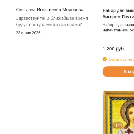
посчитать заранее, а то мне одного
чуть-чуть не хватило))
Светлана Игнатьевна Морозова
Набор для вы
бисером Паути
Здравствуйте! В ближайшее время
Корзинка с ши
будут поступления этой пряжи?
Наборы для выш
24,5*33 см
напечатанной ос
28 июля 2026
руб.
1 200
Осталось не
В ко