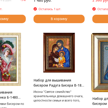
руб.
1 480
руб.
т.
Осталась 1 шт.
Остала
рзину
В корзину
Набор для вышивания
бисером Радуга Бисера В-188
Святое семейство, 19*26 см
Икона "Святое семейство"
шивания
хранительница домашнего очага,
нка Б-1480
Набор д
целостности семьи и всего того,
огулке, 28*36
бисером 
ивки бисером по
что только связано со словом