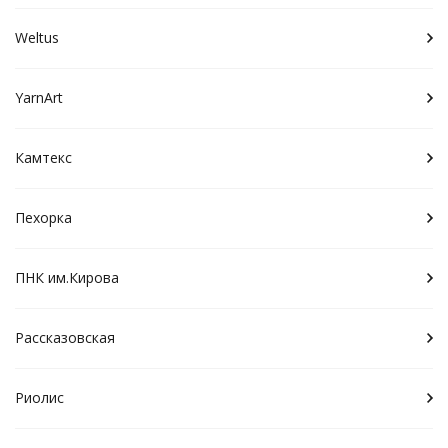
Weltus
YarnArt
Камтекс
Пехорка
ПНК им.Кирова
Рассказовская
Риолис