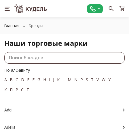
Главная
Бренды
Наши торговые марки
По алфавиту
A
B
C
D
E
F
G
H
I
J
K
L
M
N
P
S
T
V
W
Y
К
П
Р
С
Т
Addi
Adelia