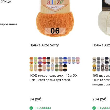
 спицы
елированная
Пряжа Alize Softy
Пряжа Ali
100% микрополиэстер, 115м, 50г.
49% шерсть,
Плюшевая пряжа для детей.
100г. Класс
полушерстя
толщины.
руб.
руб.
84
204
В наличии
В нали