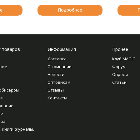
е
Подробнее
г товаров
Информация
Прочее
Доставка
Клуб MAGIC
ние
О компании
Форум
Новости
Опросы
Оптовикам
Статьи
с бисером
Отзывы
ие
Контакты
ование
ие
ура
, книги, журналы,