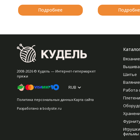
Подробнее
Подробне
Катало
Вязание
Вышива
2008-2026 © Кудель — Интернет-гипермаркет
Шитье
пряжи
Валяние
RUB
Работа 
Плетен
Политика персональных данных
Карта сайта
Оборуд
Разработано в
bodysite.ru
Хранен
Фурнит
Игрушки
фильмы