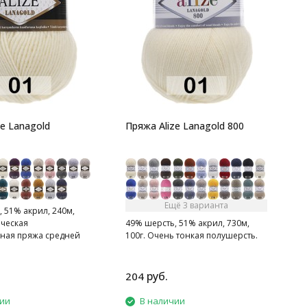
п
ze Lanagold
Пряжа Alize Lanagold 800
Ещё 3 варианта
 51% акрил, 240м,
ическая
49% шерсть, 51% акрил, 730м,
ная пряжа средней
100г. Очень тонкая полушерсть.
руб.
204
1
чии
В наличии