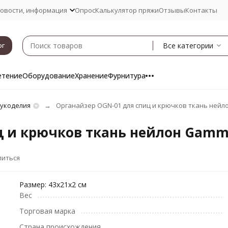
овости, информация
Опрос
Калькулятор пряжи
Отзывы
Контакты
Все категории
ог
етение
Оборудование
Хранение
Фурнитура
рукоделия
Органайзер OGN-01 для спиц и крючков ткань ней
ц и крючков ткань нейлон Gam
литься
Размер: 43х21х2 см
Вес
Торговая марка
Страна происхождения