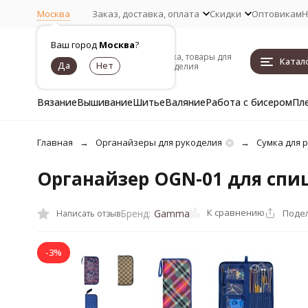
Москва
Заказ, доставка, оплата
Скидки
Оптовикам
Н
Ваш город
Москва
?
Пряжа, товары для
Катал
рукоделия
Вязание
Вышивание
Шитье
Валяние
Работа с бисером
Пл
Главная
Органайзеры для рукоделия
Сумка для 
Органайзер OGN-01 для спи
К сравнению
Поде
Бренд:
Gamma
Написать отзыв
-3%