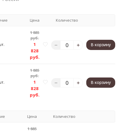
ичие
Цена
Количество
1 885
руб.
1
шт.
В корзину
828
руб.
1 885
руб.
1
шт.
В корзину
828
руб.
чие
Цена
Количество
1 885