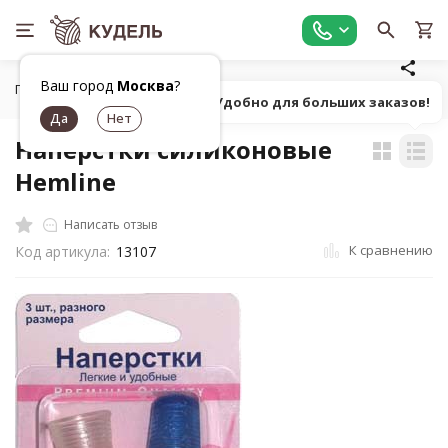
Ваш город
Москва
?
Главная
Шитье
Инструменты для шитья
Наперстки
Попробуй! Удобно для больших заказов!
Наперстки силиконовые
Hemline
Написать отзыв
К сравнению
Код артикула:
13107