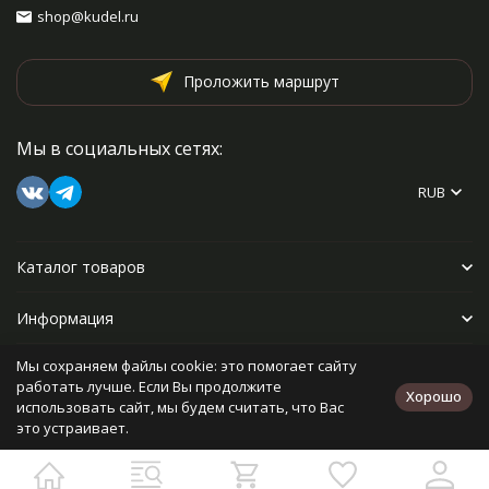
shop@kudel.ru
Проложить маршрут
Мы в социальных сетях:
RUB
Каталог товаров
Информация
Мы сохраняем файлы cookie: это помогает сайту
Прочее
работать лучше. Если Вы продолжите
Хорошо
использовать сайт, мы будем считать, что Вас
это устраивает.
Политика персональных данных
Карта сайта
Разработано в
bodysite.ru