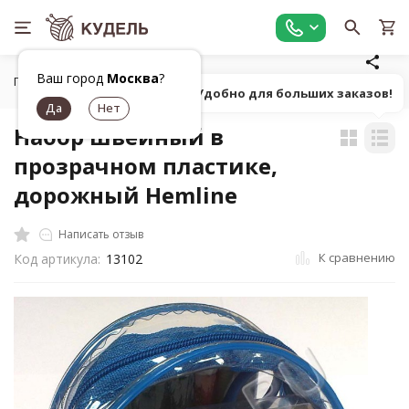
Ваш город
Москва
?
Главная
Шитье
Швейные наборы
Набор швейный в 
Попробуй! Удобно для больших заказов!
Набор швейный в
прозрачном пластике,
дорожный Hemline
Написать отзыв
К сравнению
Код артикула:
13102