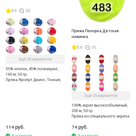
3.0
(2)
Пряжа Пехорка Детская
новинка
5.0
(1)
Ещё 30 вариантов
55% хлопок, 45% полиакрил,
160 м, 50 гр.
Пряжа ЯрнАрт Джинс. Тонкая,
мягкая, слегка бархатистая
нитка. Очень приятная на
Ещё 25 вариантов
ощупь.
100% акрил высокообъёмный,
200 м, 50 гр.
Пряжа из специального акрила
для детей.
руб.
руб.
114
74
В наличии
В наличии