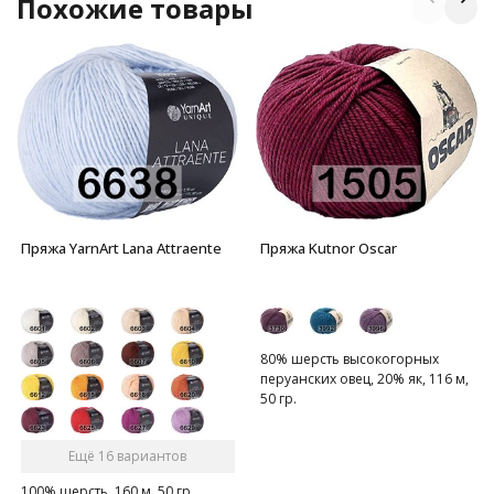
Похожие товары
Пряжа YarnArt Lana Attraente
Пряжа Kutnor Oscar
80% шерсть высокогорных
перуанских овец, 20% як, 116 м,
50 гр.
Ещё 16 вариантов
100% шерсть, 160 м, 50 гр.