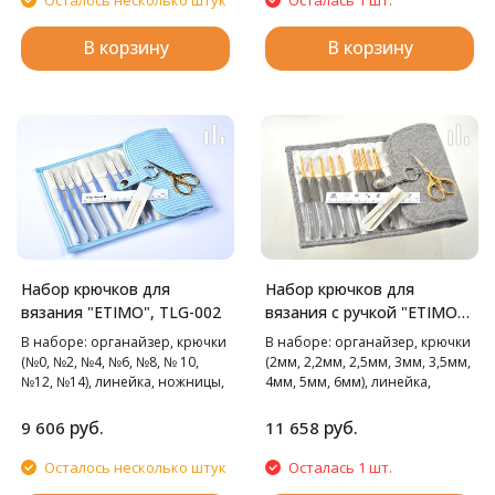
В корзину
В корзину
Набор крючков для
Набор крючков для
вязания "ETIMO", TLG-002
вязания с ручкой "ETIMO"
Tulip
В наборе: органайзер, крючки
В наборе: органайзер, крючки
(№0, №2, №4, №6, №8, № 10,
(2мм, 2,2мм, 2,5мм, 3мм, 3,5мм,
№12, №14), линейка, ножницы,
4мм, 5мм, 6мм), линейка,
иглы для пряжи 2шт.
позолоченные ножницы, иглы
для пряжи 2шт.
руб.
руб.
9 606
11 658
Осталось несколько штук
Осталась 1 шт.