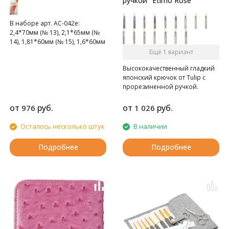
ручкой "Etimo Rose"
В наборе арт. AC-042e:
2,4*70мм (№ 13), 2,1*65мм (№
14), 1,81*60мм (№ 15), 1,6*60мм
(№ 16)
Ещё 1 вариант
В наборе арт. AC-043e:
Высококачественный гладкий
1,6*60мм (№ 16), 1,35*54,5мм
японский крючок от Tulip c
(№ 17), 1,24*48,5мм (№ 18),
прорезиненной ручкой.
1,07*45,5мм (№ 20),
0,89*39,5мм (№ 20)
от
руб.
от
руб.
976
1 026
Осталось несколько штук
В наличии
Подробнее
Подробнее