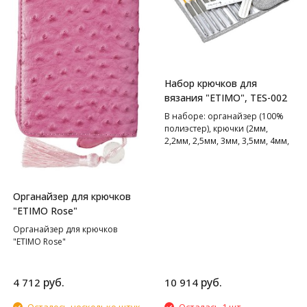
Набор крючков для
вязания "ETIMO", TES-002
В наборе: органайзер (100%
полиэстер), крючки (2мм,
2,2мм, 2,5мм, 3мм, 3,5мм, 4мм,
5мм, 6мм), линейка, ножницы,
иглы в ассортименте 2шт
Органайзер для крючков
"ETIMO Rose"
Органайзер для крючков
"ETIMO Rose"
руб.
руб.
4 712
10 914
Осталось несколько штук
Осталась 1 шт.