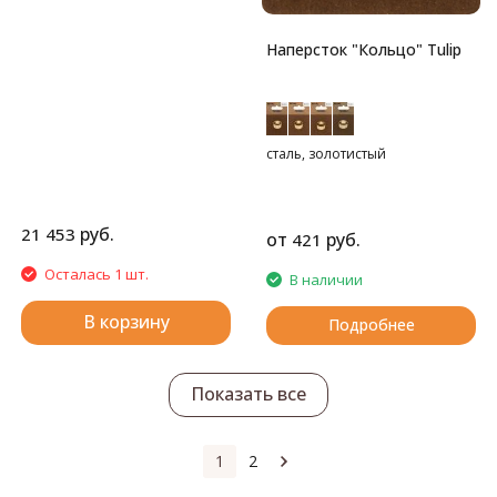
(50см, 60см, 80см), заглушки -
4шт, адаптер для тросика 1шт,
иглы в ассортименте 2шт,
Наперсток "Кольцо" Tulip
линейка для измерения
размера спиц с резаком для
нити.
ВНИМАНИЕ!!! Вязать спицами
осторожно. Спицы сильно
сталь, золотистый
гнуть нельзя. Возвраты не
принимаем.
руб.
21 453
от
руб.
421
Осталась 1 шт.
В наличии
В корзину
Подробнее
Показать все
1
2