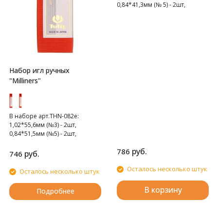
0,84*41,3мм (№ 5) - 2шт,
0,76*39,7мм (№ 6) - 2шт
Набор игл ручных
"Milliners"
В наборе арт.THN-082e:
1,02*55,6мм (№3) - 2шт,
0,84*51,5мм (№5) - 2шт,
0,69*48мм (№7) - 2шт
руб.
786
В наборе арт.THN-083e:
руб.
746
0,61*45мм (№8) - 2шт,
0,56*42,4мм (№9) - 2шт,
Осталось несколько штук
Осталось несколько штук
0,46*40,5мм (№10) - 2шт
В корзину
Подробнее