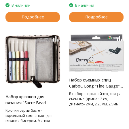
В наличии
В наличии
Подробнее
Подробнее
Набор съемных спиц
CarboC Long "Fine Gauge"
Tulip
В наборе: органайзер, спицы
Набор крючков для
съемные (длина 12 см,
вязания "Sucre Bead
диаметр- 2мм, 2,25мм, 2,5мм,
Crochet" Tulip
2,75мм, 3мм, тросик (60см,
Крючки серии Sucre -
80см), заглушки - 2шт, иглы
идеальный компаньон для
гобеленовые 2шт, линейка для
вязания бисером. Мягкая
измерения размера спиц с
прорезиненная ручка