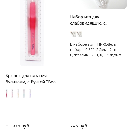
Набор игл для
слабовидящих, с
золотистым ушком, Tulip
В наборе арт. THN-058e: в
наборе: 0,89*42,5мм - 2шт,
0,76*38мм - 2шт, 0,71*36,5мм -
2шт
В наборе арт. THN-108e:
0,56*42,4мм - 3шт, 0,56*36,4мм
Крючок для вязания
- 3шт
бусинами, с Ручкой "Bead
Crochet" Tulip
от
руб.
руб.
976
746