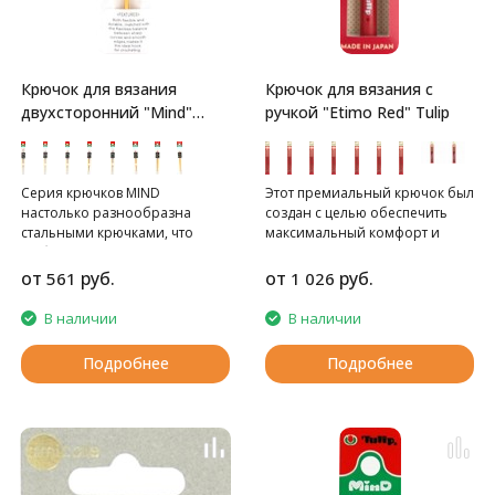
Крючок для вязания
Крючок для вязания с
двухсторонний "Mind"
ручкой "Etimo Red" Tulip
Tulip
Серия крючков MIND
Этот премиальный крючок был
настолько разнообразна
создан с целью обеспечить
стальными крючками, что
максимальный комфорт и
любая вязальщица сможет
качество при вязании.
подобрать себе нужный
от
руб.
от
руб.
561
1 026
вариант.
В наличии
В наличии
Подробнее
Подробнее