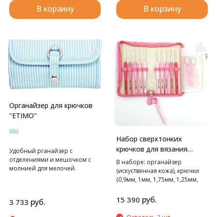
В корзину
В корзину
Органайзер для крючков
"ETIMO"
Набор сверхтонких
крючков для вязания
Удобный рганайзер с
"ETIMO Rose", TEL-001e
отделениями и мешочком с
В наборе: органайзер
молнией для мелочей.
(искуственная кожа), крючки
(0,9мм, 1мм, 1,75мм, 1,25мм,
1,5мм, 2мм, 2,2мм, 2,5мм, 3мм,
3,5мм), ножницы с чехлом для
руб.
15 390
руб.
3 733
лезвия, игла-2шт
Осталось 2 шт.