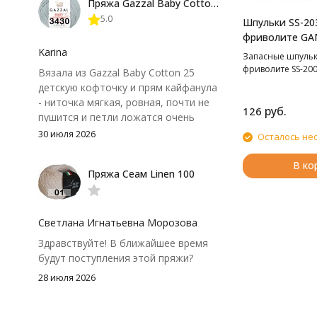
Пряжа Gazzal Baby Cotton 25
нюанс - пряжа немного скользит и
5.0
иногда расслаивается, пришлось
Шпульки SS-20
привыкнуть к ней и подобрать
фриволите G
крючок поудобнее.
Karina
Запасные шпульк
фриволите SS-200
Вязала из Gazzal Baby Cotton 25
детскую кофточку и прям кайфанула
- ниточка мягкая, ровная, почти не
руб.
126
пушится и петли ложатся очень
аккуратно. После стирки полотно
30 июля 2026
Осталось не
осталось приятным и форму не
потеряло, цвет тоже не стал
В ко
Пряжа Сеам Linen 100
тусклее. Единственный нюанс -
моточки маленькие, расход лучше
посчитать заранее, а то мне одного
чуть-чуть не хватило))
Светлана Игнатьевна Морозова
Здравствуйте! В ближайшее время
будут поступления этой пряжи?
28 июля 2026