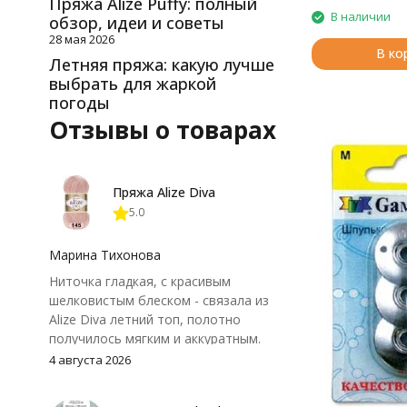
Пряжа Alize Puffy: полный
В наличии
обзор, идеи и советы
28 мая 2026
В ко
Летняя пряжа: какую лучше
выбрать для жаркой
погоды
Отзывы о товарах
Пряжа Alize Diva
5.0
Марина Тихонова
Ниточка гладкая, с красивым
шелковистым блеском - связала из
Alize Diva летний топ, полотно
получилось мягким и аккуратным.
Петли хорошо видны, вяжется
4 августа 2026
довольно быстро, после стирки
форма не поплыла. Единственный