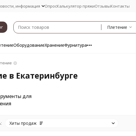
овости, информация
Опрос
Калькулятор пряжи
Отзывы
Контакты
Плетение
ог
етение
Оборудование
Хранение
Фурнитура
тение
е в Екатеринбурге
рументы для
ения
:
Хиты продаж