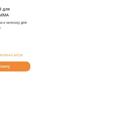
3 для
AMMA
и к челноку для
.
сколько штук
рзину