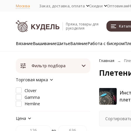
Москва
Заказ, доставка, оплата
Скидки
Оптовикам
Н
Пряжа, товары для
Катал
рукоделия
Вязание
Вышивание
Шитье
Валяние
Работа с бисером
Пл
Главная
Пле
Фильтр подбора
Плетени
Торговая марка
Clover
Инст
Gamma
плет
Hemline
Цена
Сортировать
до