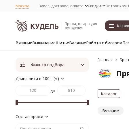
Москва
Заказ, доставка, оплата
Скидки
Оптовикам
Н
Пряжа, товары для
Катал
рукоделия
Вязание
Вышивание
Шитье
Валяние
Работа с бисером
Пл
Главная
Бре
Фильтр подбора
Пря
Длина нити в 100 г (м)
до
Каталог
Вязание
Состав пряжи