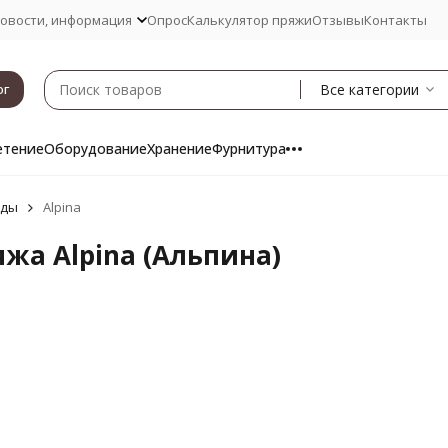
овости, информация
Опрос
Калькулятор пряжи
Отзывы
Контакты
Все категории
ог
етение
Оборудование
Хранение
Фурнитура
нды
Alpina
жа Alpina (Альпина)