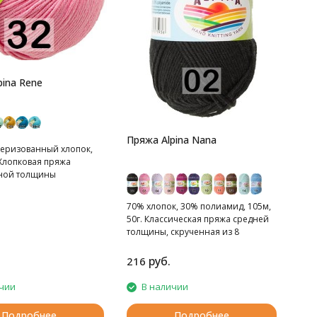
pina Rene
Пряжа Alpina Nana
еризованный хлопок,
 Хлопковая пряжа
ной толщины
70% хлопок, 30% полиамид, 105м,
50г. Классическая пряжа средней
толщины, скрученная из 8
ниточек.
руб.
216
чии
В наличии
Подробнее
Подробнее