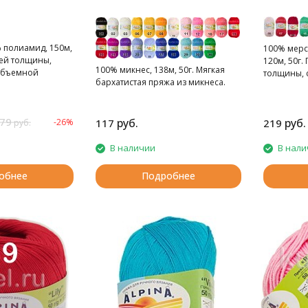
 полиамид, 150м,
100% мерс
ней толщины,
120м, 50г
100% микнес, 138м, 50г. Мягкая
 объемной
толщины, 
бархатистая пряжа из микнеса.
нитей.
79
руб.
руб.
-26%
117
219
руб.
В наличии
В нали
обнее
Подробнее