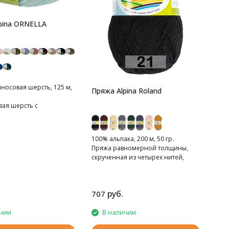
pina ORNELLA
носовая шерсть, 125 м,
Пряжа Alpina Roland
ая шерсть с
й superwash.
100% альпака, 200 м, 50 гр.
Пряжа равномерной толщины,
скрученная из четырех нитей,
тонкая.
руб.
707
чии
В наличии