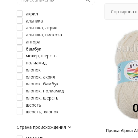
Сортировать
акрил
альпака
альпака, акрил
альпака, вискоза
ангора
бамбук
мохер, шерсть
полиамид
хлопок
хлопок, акрил
хлопок, бамбук
хлопок, полиамид
хлопок, шерсть
шерсть
шерсть, хлопок
Страна происхождения
Пряжа Alpina A