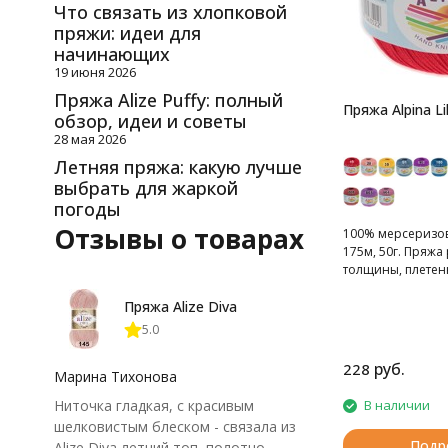
Что связать из хлопковой
пряжи: идеи для
начинающих
19 июня 2026
Пряжа Alize Puffy: полный
Пряжа Alpina Li
обзор, идеи и советы
28 мая 2026
Летняя пряжа: какую лучше
выбрать для жаркой
погоды
Отзывы о товарах
100% мерсеризов
175м, 50г. Пряж
толщины, плетен
нитей.
Пряжа Alize Diva
5.0
руб.
228
Марина Тихонова
Ниточка гладкая, с красивым
В наличии
шелковистым блеском - связала из
Подр
Alize Diva летний топ, полотно