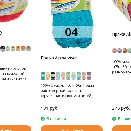
ly
Пряжа Al
Пряжа Alpina Viven
100% мерс
105м, 50г.
анный хлопок,
равномер
а равномерной
ная из четырех
100% бамбук, 405м, 50г. Пряжа
равномерной толщины,
скрученная из восьми нитей,
тонкая.
руб.
руб.
191
276
В наличии
В нали
обнее
Подробнее