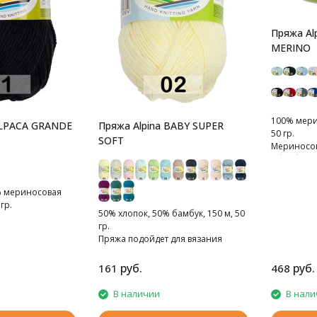
Пряжа Al
MERINO
100% мери
ALPACA GRANDE
Пряжа Alpina BABY SUPER
50 гр.
SOFT
Мериносов
обработко
% мериносовая
гр.
50% хлопок, 50% бамбук, 150 м, 50
гр.
Пряжа подойдет для вязания
детских вещей
руб.
руб.
161
468
В наличии
В нали