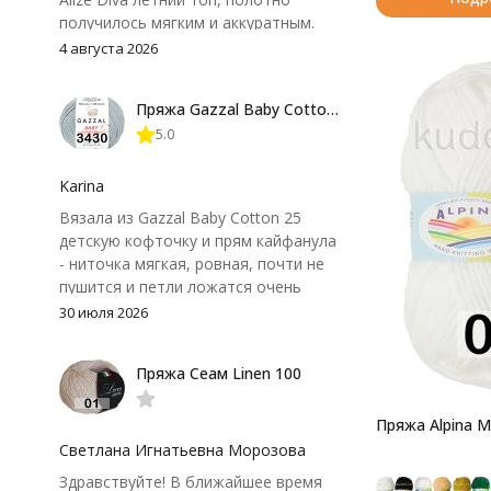
получилось мягким и аккуратным.
Петли хорошо видны, вяжется
4 августа 2026
довольно быстро, после стирки
форма не поплыла. Единственный
Пряжа Gazzal Baby Cotton 25
нюанс - пряжа немного скользит и
5.0
иногда расслаивается, пришлось
привыкнуть к ней и подобрать
крючок поудобнее.
Karina
Вязала из Gazzal Baby Cotton 25
детскую кофточку и прям кайфанула
- ниточка мягкая, ровная, почти не
пушится и петли ложатся очень
аккуратно. После стирки полотно
30 июля 2026
осталось приятным и форму не
потеряло, цвет тоже не стал
Пряжа Сеам Linen 100
тусклее. Единственный нюанс -
моточки маленькие, расход лучше
посчитать заранее, а то мне одного
Пряжа Alpina M
чуть-чуть не хватило))
Светлана Игнатьевна Морозова
Здравствуйте! В ближайшее время