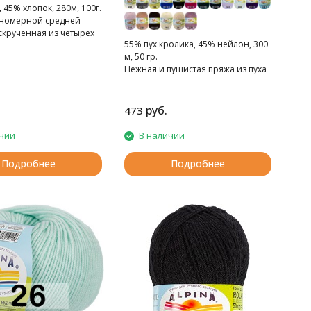
 45% хлопок, 280м, 100г.
номерной средней
скрученная из четырех
55% пух кролика, 45% нейлон, 300
м, 50 гр.
Нежная и пушистая пряжа из пуха
кроликов ангорской породы
руб.
473
чии
В наличии
Подробнее
Подробнее