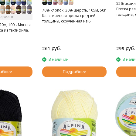
55% акрил,
Пряжа рав
70% хлопок, 30% шерсть, 105м, 50г.
толщины, 
Классическая пряжа средней
вариант
нитей.
толщины, скрученная из 6
20м, 100г. Мягкая
ниточек.
а из тактифила.
руб.
руб.
261
299
В наличии
В нали
обнее
Подробнее