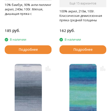
Ещё 15 вариантов
10% бамбук, 90% анти-пиллинг
акрил, 240м, 100г. Мягкая,
100% акрил, 210м, 100г.
дышащая пряжа с
Классическая демисезонная
нескатывающимся акрилом.
пряжа средней толщины
длинно-секционного
крашения.
руб.
руб.
185
162
В наличии
В наличии
Подробнее
Подробнее