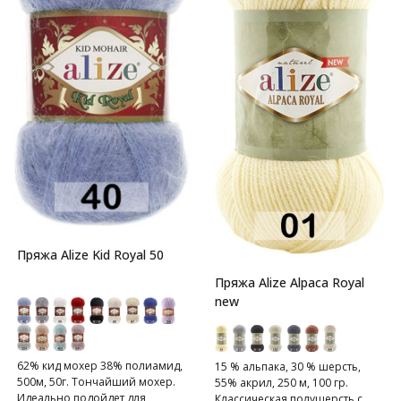
Пряжа Alize Kid Royal 50
Пряжа Alize Alpaca Royal
new
62% кид мохер 38% полиамид,
15 % альпака, 30 % шерсть,
500м, 50г. Тончайший мохер.
55% акрил, 250 м, 100 гр.
Идеально подойдет для
Классическая полушерсть с