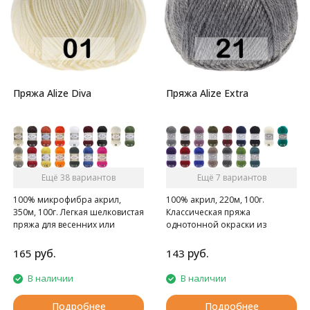
Пряжа Alize Diva
Пряжа Alize Extra
Ещё 38 вариантов
Ещё 7 вариантов
100% микрофибра акрил,
100% акрил, 220м, 100г.
350м, 100г. Легкая шелковистая
Классическая пряжа
пряжа для весенних или
однотонной окраски из
летних вещей.
акрила.
руб.
руб.
165
143
В наличии
В наличии
Подробнее
Подробнее