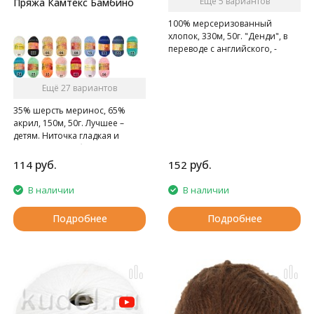
Ещё 5 вариантов
Пряжа Камтекс Бамбино
100% мерсеризованный
хлопок, 330м, 50г. "Денди", в
переводе с английского, -
изысканно одетый светский
человек.
Изделия из этой пряжи
Ещё 27 вариантов
действительно выглядят
35% шерсть меринос, 65%
изысканно и элегантно.
акрил, 150м, 50г. Лучшее –
Тончайшая хлопковая ниточка
детям. Ниточка гладкая и
нежна и легка как перышко.
шелковистая, абсолютно
гипоаллергенна для
руб.
руб.
114
152
чувствительной детской кожи.
В наличии
В наличии
Подробнее
Подробнее