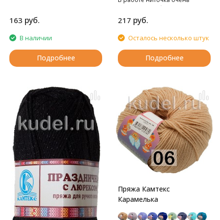
необыкновенно эластичным.
приятна, не обрывается, дарит
тепло рукам.
руб.
руб.
163
217
В наличии
Осталось несколько штук
Подробнее
Подробнее
Пряжа Камтекс
Карамелька