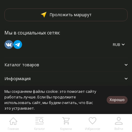
Проложить маршрут
Мы в социальных сетях:
RUB
Каталог товаров
Информация
Мы сохраняем файлы cookie: это помогает сайту
Прочее
работать лучше. Если Вы продолжите
Хорошо
использовать сайт, мы будем считать, что Вас
это устраивает.
Политика персональных данных
Карта сайта
Разработано в
bodysite.ru
Главная
Каталог
Корзина
Избранное
Войти