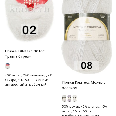
Пряжа Камтекс Лотос
Травка Стрейч
70% акрил, 28% полиамид, 2%
лайкра, 80м, 50г. Пряжа имеет
Пряжа Камтекс Мохер с
интересный и необычный
хлопком
состав: акрил, полиамид,
лайкра. Акрил отвечает за
мягкость, полиамид за
прочность и
50% мохер, 40% хлопок, 10%
формоустойчивость, а лайкра
акрил, 165 м, 50 гр.
делает полотно
В работе ниточка очень