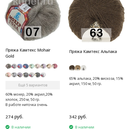
Пряжа Камтекс Mohair
Пряжа Камтекс Альпака
Gold
65% альпака, 20% вискоза, 15%
акрил, 150 м, 50 гр.
Ещё 5 вариантов
60% мохер, 20% акрил,20%
хлопок, 250 м, 50 гр.
В работе ниточка очень
приятна, не обрывается, дарит
тепло рукам.
руб.
руб.
274
342
В наличии
В наличии