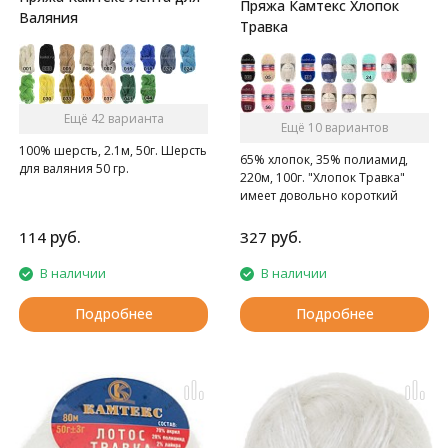
Пряжа Камтекс Хлопок
Валяния
Травка
Ещё 42 варианта
Ещё 10 вариантов
100% шерсть, 2.1м, 50г. Шерсть
65% хлопок, 35% полиамид,
для валяния 50 гр.
220м, 100г. "Хлопок Травка"
имеет довольно короткий
ворс, полотно из этой пряжи
выглядит элегантно и стильно.
руб.
руб.
114
327
Нить не путается, не
скручивается, очень легка в
В наличии
В наличии
работе, на ощупь удивительно
мягкая и нежная.
Подробнее
Подробнее