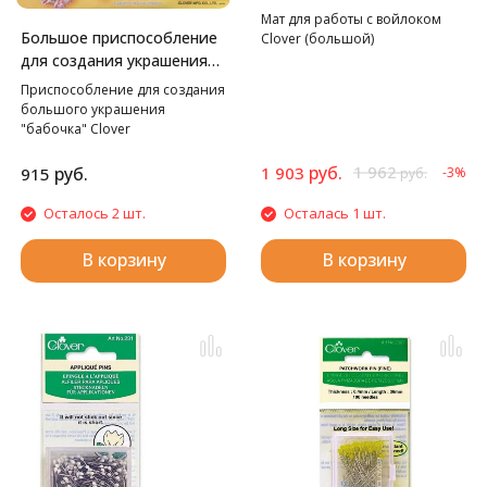
Мат для работы с войлоком
Большое приспособление
Clover (большой)
для создания украшения
Бабочка Clover
Приспособление для создания
большого украшения
"бабочка" Clover
руб.
1 962
руб.
1 903
915
-3%
руб.
Осталось 2 шт.
Осталась 1 шт.
В корзину
В корзину