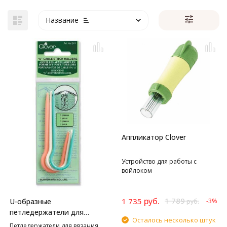
Название
Аппликатор Clover
Устройство для работы с
войлоком
руб.
1 789
1 735
U-образные
-3%
руб.
петледержатели для
Осталось несколько штук
вязания жгута Clover
Петледержатели для вязания