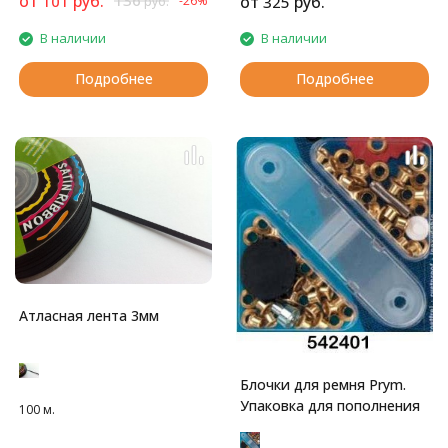
от
руб.
136
101
от
руб.
-26%
325
руб.
В наличии
В наличии
Подробнее
Подробнее
Атласная лента 3мм
Блочки для ремня Prym.
Упаковка для пополнения
100 м.