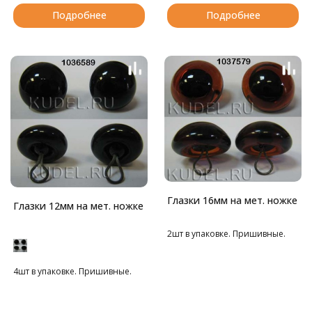
обратной стороны ткани. В
фиксаторы для безопасного
Подробнее
Подробнее
комплекте пластиковые
крепления.
фиксаторы для безопасного
Рекомендуем для облегчения
крепления.
сборки либо нагреть фиксатор
Рекомендуем для облегчения
в горячей воде, либо немного
сборки либо нагреть фиксатор
увеличить внутреннее
в горячей воде, либо немного
отверстие фиксатора
увеличить внутреннее
ножницами.
отверстие фиксатора
ножницами.
Глазки 16мм на мет. ножке
Глазки 12мм на мет. ножке
2шт в упаковке. Пришивные.
4шт в упаковке. Пришивные.