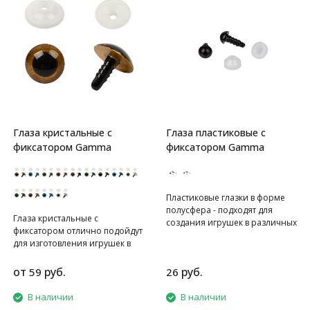
Глаза кристальные с
Глаза пластиковые с
фиксатором Gamma
фиксатором Gamma
Пластиковые глазки в форме
полусфера - подходят для
Глаза кристальные с
создания игрушек в различных
фиксатором отлично подойдут
техниках. Крепление глазок на
для изготовления игрушек в
материал обеспечивается
различных техниках.
фиксатором, который с
Крепление глазок на материал
от
руб.
руб.
59
26
натягом надевается на
обеспечивается фиксатором,
ребристую ножку/винт с
который с натягом надевается
В наличии
В наличии
обратной стороны ткани. В
на ребристую ножку/винт с
комплекте пластиковые