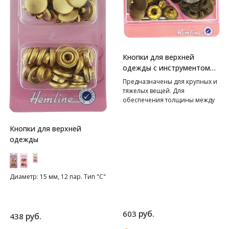
Кнопки для верхней
одежды с инструментом
для установки HEMLINE
Предназначены для крупных и
тяжелых вещей. Для
обеспечения толщины между
слоями ткани не менее 1-2 мм
используйте подкладочную
ткань. Внимание! Слишком
Кнопки для верхней
сильные удары молотка могут
одежды
повредить поверхность
кнопки! Всегда работайте на
плоской устойчивой
поверхности, защищенной
Диаметр: 15 мм, 12 пар. Тип "С"
куском картона!
руб.
603
руб.
438