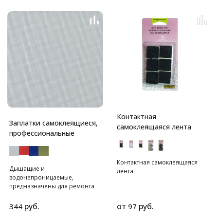
Контактная
Заплатки самоклеящиеся,
самоклеящаяся лента
профессиональные
Контактная самоклеящаяся
Дышащие и
лента.
водонепроницаемые,
предназначены для ремонта
профессиональной и зимней
спортивной одежды.
руб.
от
руб.
344
97