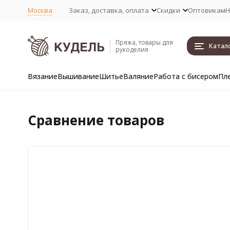
Москва
Заказ, доставка, оплата
Скидки
Оптовикам
Н
Пряжа, товары для
Катал
рукоделия
Вязание
Вышивание
Шитье
Валяние
Работа с бисером
Пл
Сравнение товаров