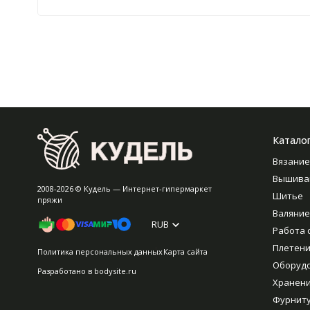
Катало
Вязание
Вышива
2008-2026 © Кудель — Интернет-гипермаркет
Шитье
пряжи
Валяние
RUB
Работа 
Плетен
Политика персональных данных
Карта сайта
Оборуд
Разработано в
bodysite.ru
Хранен
Фурнит