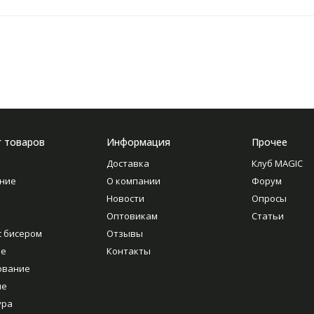
г товаров
Информация
Прочее
Доставка
Клуб MAGIC
ние
О компании
Форум
Новости
Опросы
Оптовикам
Статьи
с бисером
Отзывы
ие
Контакты
ование
ие
ура