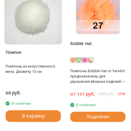
Bobble Hat
Помпон
Помпоны из искусственного
Помпоны Bobble Hat от YarnArt
меха. Диаметр 10 см.
предназначены для
украшения вязаных изделий —
шапок, шарфов.
руб.
68
от
руб.
136
101
-26%
руб.
В наличии
В наличии
В корзину
Подробнее