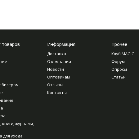
г товаров
Информация
Прочее
Доставка
Клуб MAGIC
ние
О компании
Форум
Новости
Опросы
Оптовикам
Статьи
с бисером
Отзывы
ие
Контакты
ование
ие
ура
, книги, журналы,
а для ухода