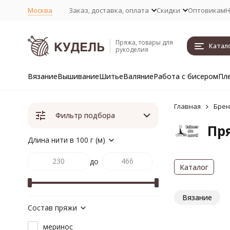
Москва
Заказ, доставка, оплата
Скидки
Оптовикам
Н
Пряжа, товары для
Катал
рукоделия
Вязание
Вышивание
Шитье
Валяние
Работа с бисером
Пл
Главная
Бре
Фильтр подбора
Пря
Длина нити в 100 г (м)
до
Каталог
Вязание
Состав пряжи
меринос