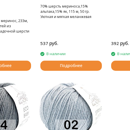
70% шерсть мериноса,15%
альпака,15% як, 115 м, 50 гр.
Уютная и мягкая меланжевая
 меринос, 233м,
пряжа
тей из
садочной шерсти
руб.
руб.
537
392
В наличии
В нали
обнее
Подробнее