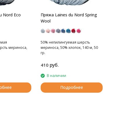
u Nord Eco
Пряжа Laines du Nord Spring
Wool
емая
50% непилингуемая шерсть
рсть мериноса,
мериноса, 50% хлопок, 140 м, 50
гр.
руб.
410
В наличии
обнее
Подробнее