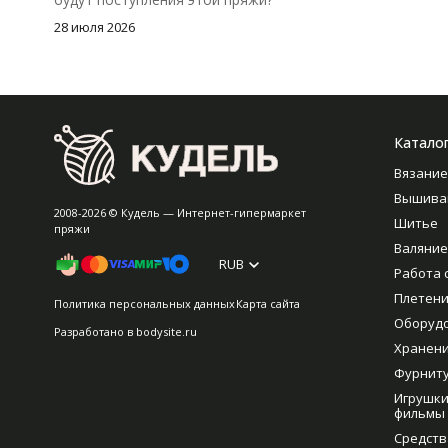
28 июля 2026
Катало
Вязание
Вышива
2008-2026 © Кудель — Интернет-гипермаркет
Шитье
пряжи
Валяние
RUB
Работа 
Плетен
Политика персональных данных
Карта сайта
Оборуд
Разработано в
bodysite.ru
Хранен
Фурнит
Игрушки
фильмы
Средств