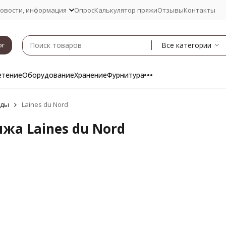
овости, информация
Опрос
Калькулятор пряжи
Отзывы
Контакты
Все категории
ог
етение
Оборудование
Хранение
Фурнитура
нды
Laines du Nord
жа Laines du Nord