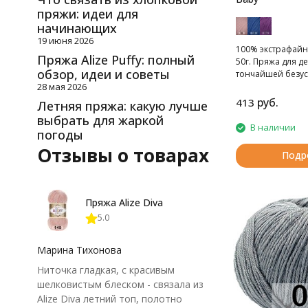
пряжи: идеи для
начинающих
19 июня 2026
100% экстрафайн
Пряжа Alize Puffy: полный
50г. Пряжа для де
обзор, идеи и советы
тончайшей безу
28 мая 2026
руб.
413
Летняя пряжа: какую лучше
выбрать для жаркой
В наличии
погоды
Отзывы о товарах
Подр
Пряжа Alize Diva
5.0
Марина Тихонова
Ниточка гладкая, с красивым
шелковистым блеском - связала из
Alize Diva летний топ, полотно