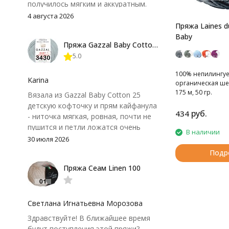
получилось мягким и аккуратным.
Петли хорошо видны, вяжется
4 августа 2026
довольно быстро, после стирки
Пряжа Laines d
форма не поплыла. Единственный
Baby
Пряжа Gazzal Baby Cotton 25
нюанс - пряжа немного скользит и
5.0
иногда расслаивается, пришлось
привыкнуть к ней и подобрать
100% непилингу
крючок поудобнее.
Karina
органическая ше
175 м, 50 гр.
Вязала из Gazzal Baby Cotton 25
детскую кофточку и прям кайфанула
руб.
434
- ниточка мягкая, ровная, почти не
пушится и петли ложатся очень
В наличии
аккуратно. После стирки полотно
30 июля 2026
осталось приятным и форму не
Подр
потеряло, цвет тоже не стал
Пряжа Сеам Linen 100
тусклее. Единственный нюанс -
моточки маленькие, расход лучше
посчитать заранее, а то мне одного
чуть-чуть не хватило))
Светлана Игнатьевна Морозова
Здравствуйте! В ближайшее время
будут поступления этой пряжи?