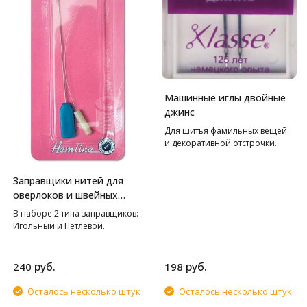
Машинные иглы двойные
джинс
Для шитья фамильных вещей
и декоративной отстрочки.
Заправщики нитей для
оверлоков и швейных
машин Hemline
В наборе 2 типа заправщиков:
Игольный и Петлевой.
руб.
руб.
240
198
Осталось несколько штук
Осталось несколько штук