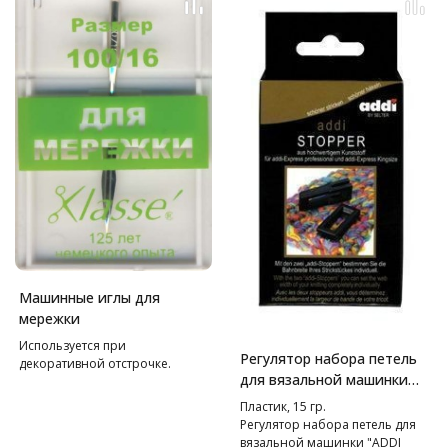
Машинные иглы для
мережки
Используется при
Регулятор набора петель
декоративной отстрочке.
для вязальной машинки
"Addi Express"и "Addi
Пластик, 15 гр.
Express Kingsize"
Регулятор набора петель для
вязальной машинки "ADDI