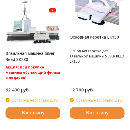
Основная каретка LK150
Основная каретка для
Вязальная машина Silver
вязальной машины SILVER REED
Reed SK280
LK150.
Акция: При покупке
машины обучающий фильм
в подарок!
Акция: Акция: бесплатная
доставка по России.
руб.
руб.
62 400
12 700
Однофонтурная перфокартная
вязальная машина Silver Reed
Осталось несколько штук
Осталось несколько штук
SK280
В корзину
В корзину