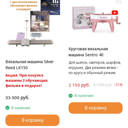
Круговая вязальная
машина Sentro 40
Вязальная машина Silver
Для шапок, свитеров, шарфов,
Reed LK150
игрушек. Два режима вязки –
по кругу и обычный режим
Акция: При покупке
вязания полотном.
машины 2 обучающих
руб.
3 100
2 150
-31%
руб.
фильма в подарок!
Акция: БЕСПЛАТНАЯ
В наличии
доставка по России.
руб.
33 000
Silver Reed LK150
Однофонтурная вязальная
В корзину
В наличии
машина 4 класса.
В корзину