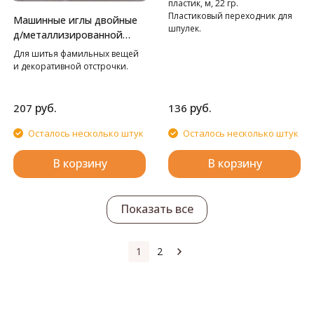
пластик, м, 22 гр.
Пластиковый переходник для
Машинные иглы двойные
шпулек.
д/металлизированной
нити
Для шитья фамильных вещей
и декоративной отстрочки.
руб.
руб.
207
136
Осталось несколько штук
Осталось несколько штук
В корзину
В корзину
Показать все
1
2