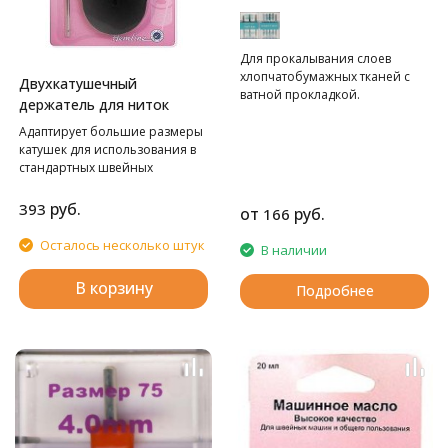
Для прокалывания слоев
хлопчатобумажных тканей с
Двухкатушечный
ватной прокладкой.
держатель для ниток
Адаптирует большие размеры
катушек для использования в
стандартных швейных
машинах.
руб.
393
от
руб.
166
Осталось несколько штук
В наличии
В корзину
Подробнее