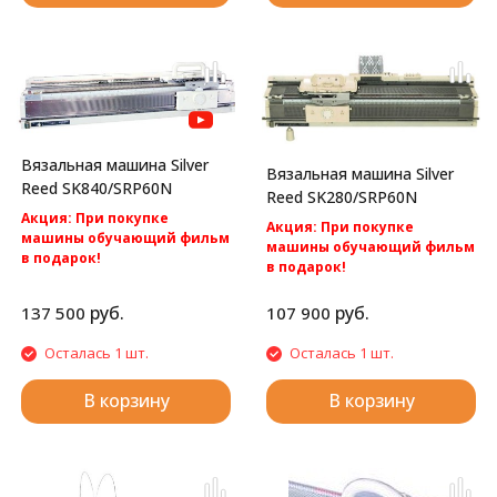
Вязальная машина Silver
Вязальная машина Silver
Reed SK840/SRP60N
Reed SK280/SRP60N
Акция: При покупке
Акция: При покупке
машины обучающий фильм
машины обучающий фильм
в подарок!
в подарок!
Акция: бесплатная
Акция: Акция: бесплатная
доставка по России.
доставка по России.
руб.
руб.
137 500
107 900
Silver Reed SK840/SRP60N -
Silver Reed SK280/SRP60N -cамая
компьютерная 2 фонтурная
популярная перфокарточная 2
Осталась 1 шт.
Осталась 1 шт.
вязальная машина 5 класса.
фонтурная вязальная машина
5 класса.
В корзину
В корзину