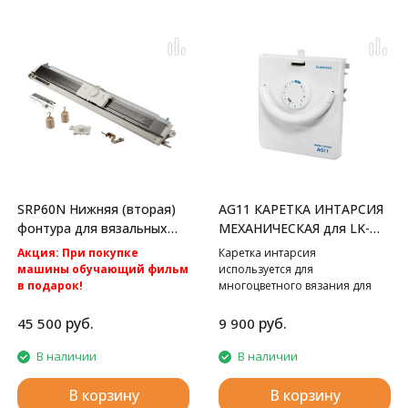
SRP60N Нижняя (вторая)
AG11 КАРЕТКА ИНТАРСИЯ
фонтура для вязальных
МЕХАНИЧЕСКАЯ для LK-
машин Silver Reed
150
Акция: При покупке
Каретка интарсия
машины обучающий фильм
используется для
в подарок!
многоцветного вязания для
Акция: Акция: бесплатная
Silver Reed LK150.
доставка по России.
руб.
руб.
45 500
9 900
Вторая фонтура к вязальным
машинам 5 класса Silver Reed
В наличии
В наличии
SK280 и Silver Reed SK840.
В корзину
В корзину