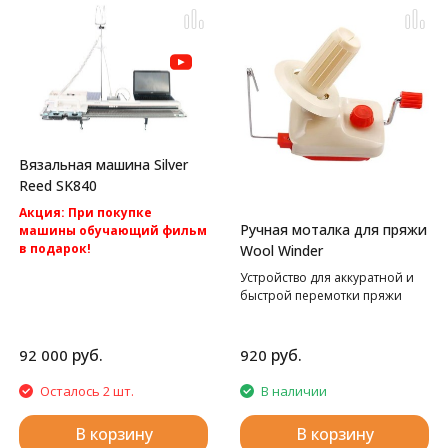
Вязальная машина Silver
Reed SK840
Акция: При покупке
Ручная моталка для пряжи
машины обучающий фильм
в подарок!
Wool Winder
Акция: Акция: бесплатная
Устройство для аккуратной и
доставка по России.
быстрой перемотки пряжи
Компьютерная вязальная
машина 5 класса Silver Reed
SK840
руб.
руб.
92 000
920
Осталось 2 шт.
В наличии
В корзину
В корзину