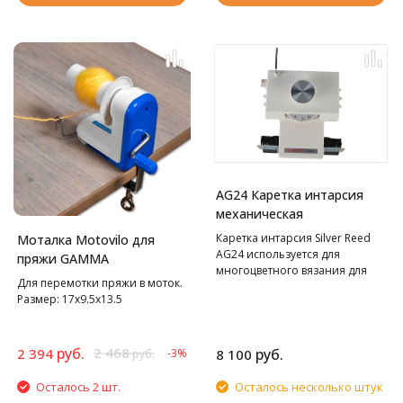
AG24 Каретка интарсия
механическая
Каретка интарсия Silver Reed
Моталка Motovilo для
AG24 используется для
пряжи GAMMA
многоцветного вязания для
Для перемотки пряжи в моток.
Silver Reed SK280 и SK840.
Размер: 17х9.5х13.5
руб.
2 468
2 394
руб.
-3%
8 100
руб.
Осталось 2 шт.
Осталось несколько штук