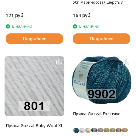
50г. Мериносовая шерсть и
кашемир - это превосходное
сочетание для пряжи на
руб.
руб.
121
164
осенне-зимний сезон!
В наличии
В наличии
Подробнее
Подробнее
Пряжа Gazzal Exclusive
Пряжа Gazzal Baby Wool XL