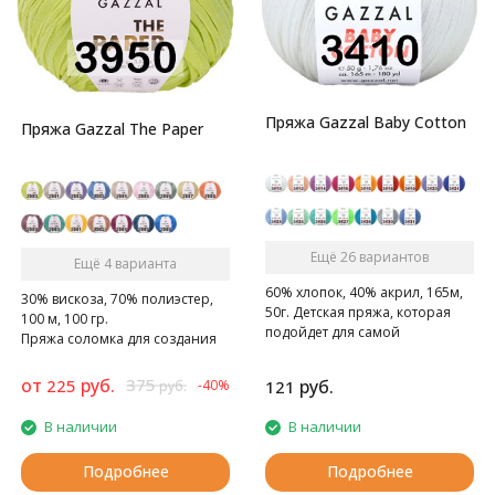
Пряжа Gazzal Baby Cotton
Пряжа Gazzal The Paper
Ещё 26 вариантов
Ещё 4 варианта
60% хлопок, 40% акрил, 165м,
30% вискоза, 70% полиэстер,
50г. Детская пряжа, которая
100 м, 100 гр.
подойдет для самой
Пряжа соломка для создания
чувствительной кожи
модных летних сумок, шляпок.
от
руб.
375
225
руб.
-40%
121
руб.
В наличии
В наличии
Подробнее
Подробнее