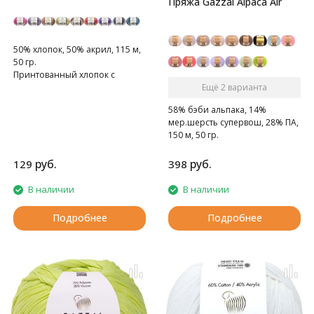
Пряжа Gazzal Alpaca Air
50% хлопок, 50% акрил, 115 м,
50 гр.
Принтованный хлопок с
акрилом.
Ещё 2 варианта
58% бэби альпака, 14%
мер.шерсть супервош, 28% ПА,
150 м, 50 гр.
Нежная, пушистая, мягкая.
руб.
руб.
129
398
В наличии
В наличии
Подробнее
Подробнее