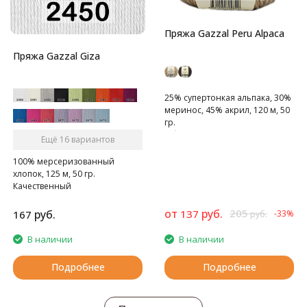
Пряжа Gazzal Peru Alpaca
Пряжа Gazzal Giza
25% супертонкая альпака, 30%
меринос, 45% акрил, 120 м, 50
гр.
Объемная, очень теплая,
Ещё 16 вариантов
уютная
100% мерсеризованный
хлопок, 125 м, 50 гр.
Качественный
мерсеризованный хлопок
от
руб.
205
руб.
137
167
-33%
руб.
В наличии
В наличии
Подробнее
Подробнее