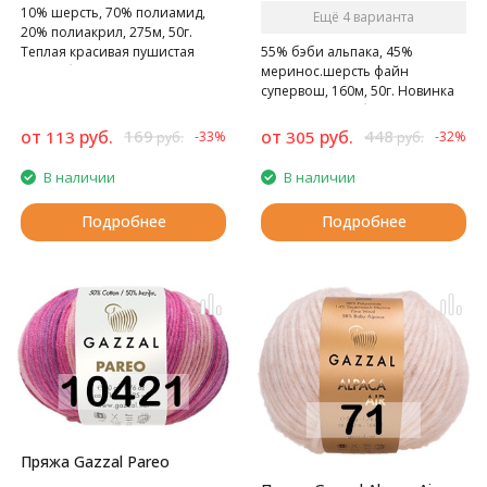
10% шерсть, 70% полиамид,
Ещё 4 варианта
20% полиакрил, 275м, 50г.
55% бэби альпака, 45%
Теплая красивая пушистая
меринос.шерсть файн
нить с блеском.
супервош, 160м, 50г. Новинка
от турецкой фабрики Gazzal
от
руб.
169
от
руб.
448
113
305
-33%
-32%
руб.
руб.
В наличии
В наличии
Подробнее
Подробнее
Пряжа Gazzal Pareo