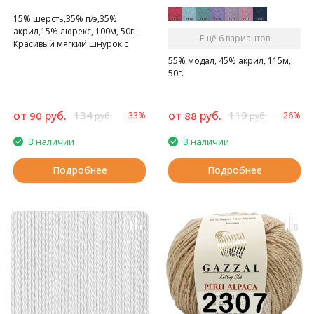
15% шерсть,35% п/э,35%
акрил,15% люрекс, 100м, 50г.
Ещё 6 вариантов
Красивый мягкий шнурок с
люрексом
55% модал, 45% акрил, 115м,
50г.
от
руб.
134
от
руб.
119
90
88
-33%
-26%
руб.
руб.
В наличии
В наличии
Подробнее
Подробнее