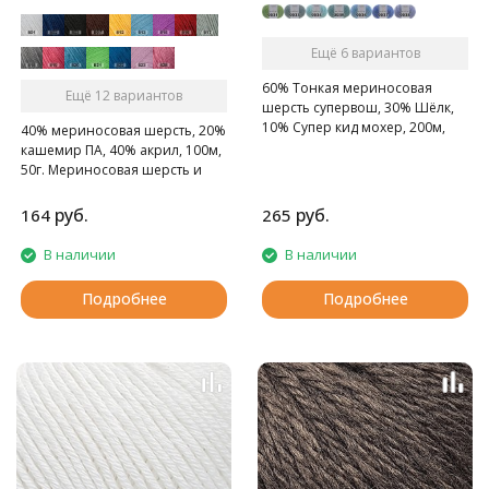
Ещё 6 вариантов
60% Тонкая мериносовая
Ещё 12 вариантов
шерсть супервош, 30% Шёлк,
10% Супер кид мохер, 200м,
40% мериносовая шерсть, 20%
25г. Тонкая пушистая пряжа
кашемир ПА, 40% акрил, 100м,
премиум класса. В составе
50г. Мериносовая шерсть и
нити натуральный шелк, кид-
кашемир - это превосходное
мохер и нежнейшая
сочетание для пряжи на
руб.
руб.
164
265
мериносовая шерсть.
осенне-зимний сезон!
В наличии
В наличии
Подробнее
Подробнее