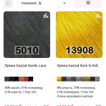
Название
Пряжа Gazzal Nordic Lace
Пряжа Gazzal Rock N Roll
48% акрил, 31% полиамид,
9% шерсть, 70% полиамид,
21% шерсть, 115м, 50г.
21% полиакрил, 115м, 50г.
Очень красивая и мягкая
пряжа для создания
праздничных вещей,