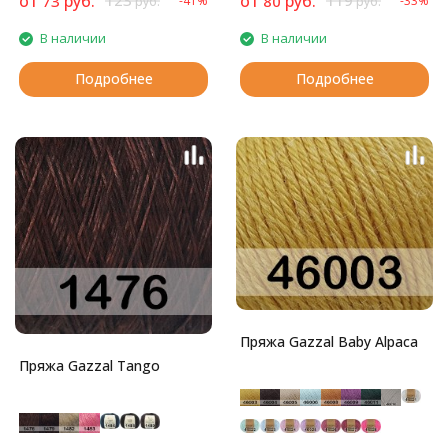
от
руб.
123
от
руб.
119
73
80
-41%
-33%
руб.
руб.
представляет собой
полиамидный шнурочек с
В наличии
В наличии
ворсом - шерстью мериноса и
акрилом.
Подробнее
Подробнее
Пряжа Gazzal Baby Alpaca
Пряжа Gazzal Tango