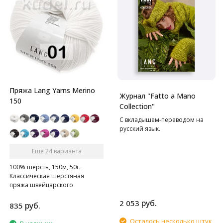
Пряжа Lang Yarns Merino
Журнал "Fatto a Mano
150
Collection"
С вкладышем-переводом на
русский язык.
Ещё 24 варианта
100% шерсть, 150м, 50г.
Классическая шерстяная
пряжа швейцарского
производителя для создания
руб.
2 053
теплых вещей на зиму.
руб.
835
Осталось несколько штук