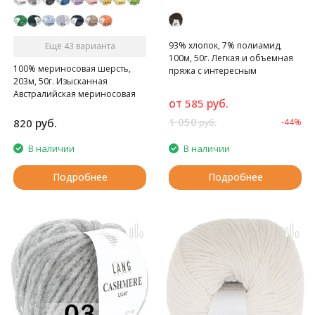
93% хлопок, 7% полиамид,
Ещё 43 варианта
100м, 50г. Легкая и объемная
100% мериносовая шерсть,
пряжа с интересным
203м, 50г. Изысканная
плетением. Классические
Австралийская мериносовая
сдержанные цвета.
от
руб.
585
шерсть.
1 050
руб.
820
-44%
руб.
В наличии
В наличии
Подробнее
Подробнее