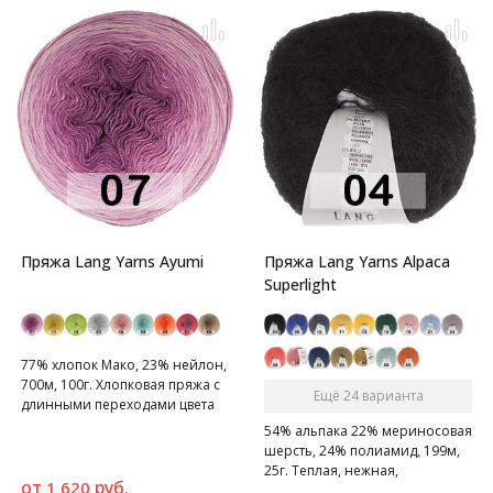
Пряжа Lang Yarns Ayumi
Пряжа Lang Yarns Alpaca
Superlight
77% хлопок Мако, 23% нейлон,
700м, 100г. Хлопковая пряжа с
Ещё 24 варианта
длинными переходами цвета
54% альпака 22% мериносовая
шерсть, 24% полиамид, 199м,
25г. Теплая, нежная,
от
руб.
1 620
комфортная