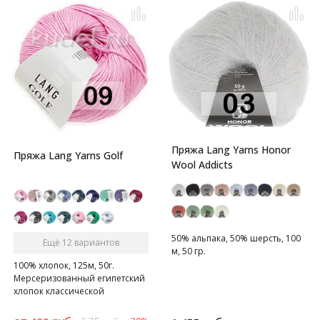
Пряжа Lang Yarns Honor
Пряжа Lang Yarns Golf
Wool Addicts
50% альпака, 50% шерсть, 100
Ещё 12 вариантов
м, 50 гр.
100% хлопок, 125м, 50г.
Мерсеризованный египетский
хлопок классической
многониточной крутки с
характерным шелковистым