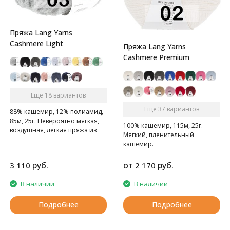
Пряжа Lang Yarns
Cashmere Light
Пряжа Lang Yarns
Cashmere Premium
Ещё 18 вариантов
Ещё 37 вариантов
88% кашемир, 12% полиамид,
85м, 25г. Невероятно мягкая,
100% кашемир, 115м, 25г.
воздушная, легкая пряжа из
Мягкий, пленительный
шикарного кашемира
кашемир.
руб.
от
руб.
3 110
2 170
В наличии
В наличии
Подробнее
Подробнее