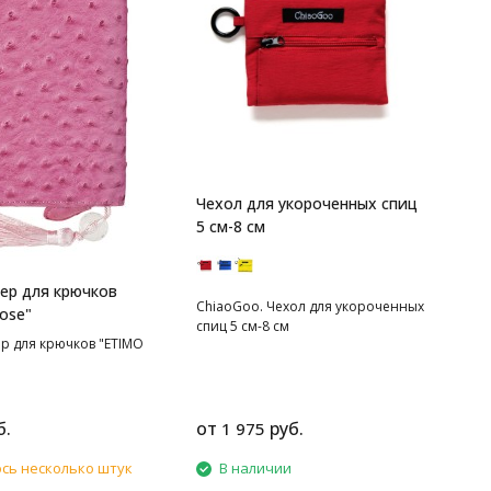
Чехол для укороченных спиц
5 см-8 см
ер для крючков
ChiaoGoo. Чехол для укороченных
ose"
спиц 5 см-8 см
р для крючков "ETIMO
б.
от
руб.
1 975
сь несколько штук
В наличии