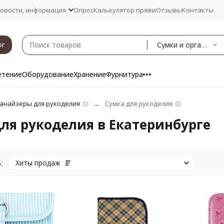
овости, информация
Опрос
Калькулятор пряжи
Отзывы
Контакты
Сумки и органайзеры для рукоделия
ог
етение
Оборудование
Хранение
Фурнитура
анайзеры для рукоделия
Сумка для рукоделия
ля рукоделия в Екатеринбурге
:
Хиты продаж