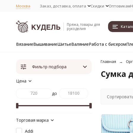
Москва
Заказ, доставка, оплата
Скидки
Оптовикам
Н
Пряжа, товары для
Катал
рукоделия
Вязание
Вышивание
Шитье
Валяние
Работа с бисером
Пл
Главная
Орг
Фильтр подбора
Сумка д
Цена
до
Сортировать
Торговая марка
Addi