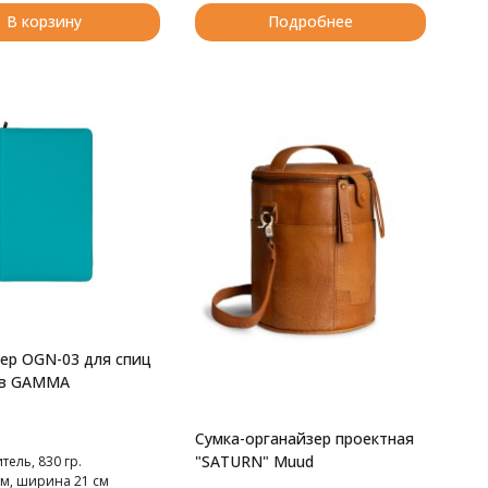
В корзину
Подробнее
ер OGN-03 для спиц
ов GAMMA
Сумка-органайзер проектная
"SATURN" Muud
ель, 830 гр.
см, ширина 21 см