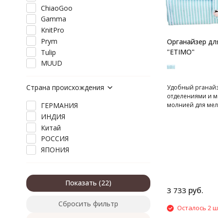
ChiaoGoo
Gamma
KnitPro
Prym
Органайзер дл
"ETIMO"
Tulip
MUUD
Страна происхождения
Удобный рганайз
отделениями и 
молнией для мел
ГЕРМАНИЯ
ИНДИЯ
Китай
РОССИЯ
ЯПОНИЯ
Показать
руб.
3 733
Сбросить фильтр
Осталось 2 ш