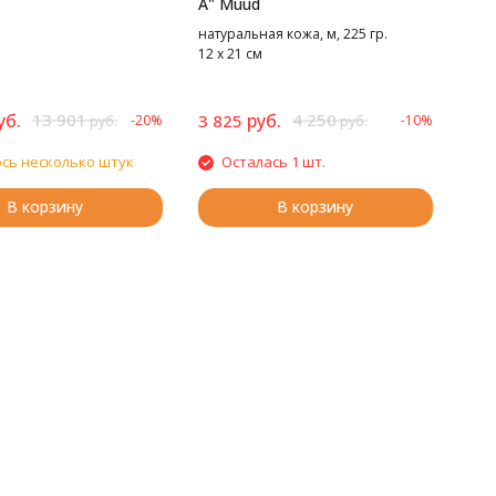
A" Muud
натуральная кожа, м, 225 гр.
12 х 21 см
уб.
13 901
руб.
4 250
3 825
-20%
-10%
руб.
руб.
сь несколько штук
Осталась 1 шт.
В корзину
В корзину