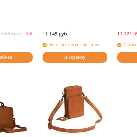
3 899
р
руб.
11 121
-5%
11 145
руб.
Осталось несколько штук
Остало
обнее
В корзину