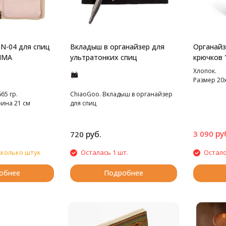
N-04 для спиц
Вкладыш в органайзер для
Органайз
MMA
ультратонких спиц
крючков 
Хлопок.
Размер 20х
65 гр.
ChiaoGoo. Вкладыш в органайзер
рина 21 см
для спиц
ру
руб.
3 090
720
сколько штук
Осталась 1 шт.
Остало
обнее
Подробнее