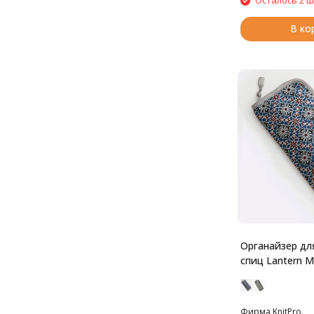
Осталось 2 ш
В ко
Органайзер дл
спиц Lantern 
Фирма KnitPro.