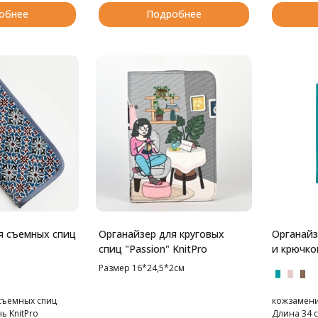
обнее
Подробнее
я съемных спиц
Органайзер для круговых
Органайз
спиц "Passion" KnitPro
и крючк
Размер 16*24,5*2см
съемных спиц
кожзаменит
ь KnitPro
Длина 34 