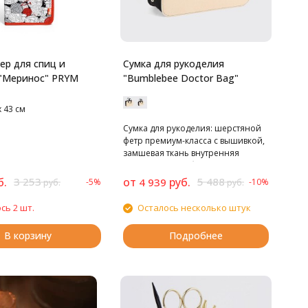
ер для спиц и
Сумка для рукоделия
"Меринос" PRYM
"Bumblebee Doctor Bag"
 43 см
Сумка для рукоделия: шерстяной
фетр премиум-класса с вышивкой,
замшевая ткань внутренняя
подкладка, цвет бежевый
б.
3 253
от
руб.
5 488
4 939
-5%
-10%
руб.
руб.
сь 2 шт.
Осталось несколько штук
В корзину
Подробнее