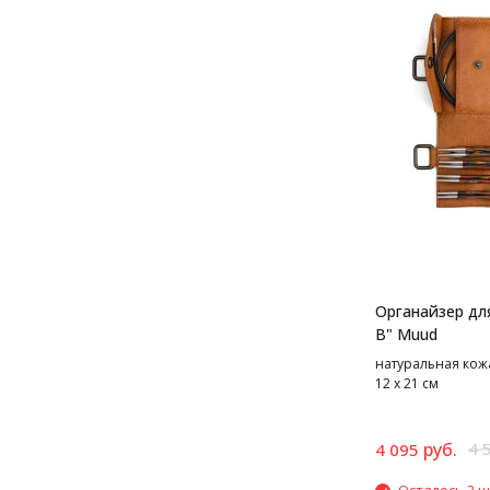
Органайзер для
B" Muud
натуральная кожа,
12 х 21 см
руб.
4 
4 095