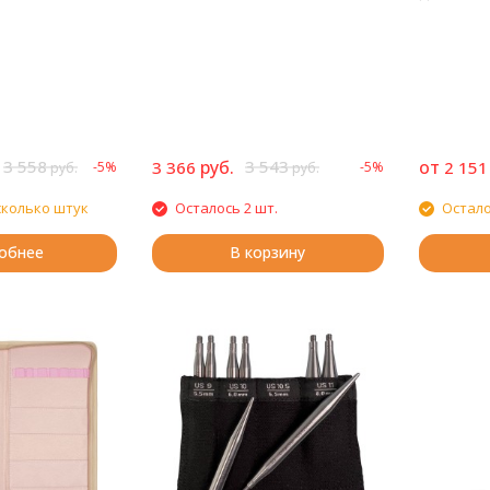
3 558
руб.
3 543
от
3 366
2 151
-5%
-5%
руб.
руб.
сколько штук
Осталось 2 шт.
Остало
обнее
В корзину