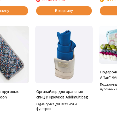
т.
Осталось 2 шт.
Остало
рзину
В корзину
Подарочн
Affair" /
Подарочны
чулочных 
я круговых
Органайзер для хранения
Moon
спиц и крючков Addimultibag
Одна сумка для всех игл и
футляров