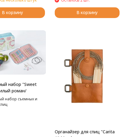
сь несколько штук
Осталось 2 шт.
В корзину
В корзину
ый набор "Sweet
Милый роман/
й набор съемных и
спиц
Органайзер для спиц "Carita