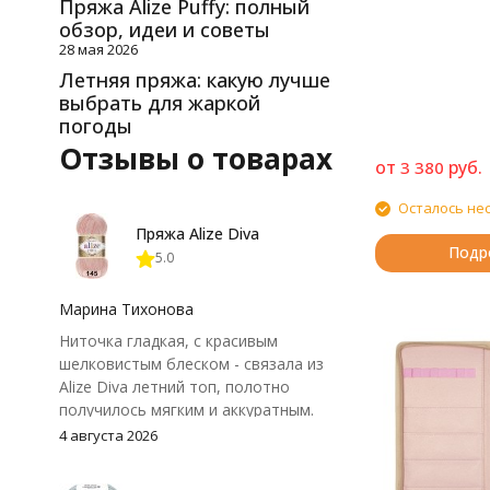
Пряжа Alize Puffy: полный
обзор, идеи и советы
28 мая 2026
Летняя пряжа: какую лучше
выбрать для жаркой
погоды
Отзывы о товарах
от
руб.
3 380
Осталось не
Пряжа Alize Diva
Подр
5.0
Марина Тихонова
Ниточка гладкая, с красивым
шелковистым блеском - связала из
Alize Diva летний топ, полотно
получилось мягким и аккуратным.
Петли хорошо видны, вяжется
4 августа 2026
довольно быстро, после стирки
форма не поплыла. Единственный