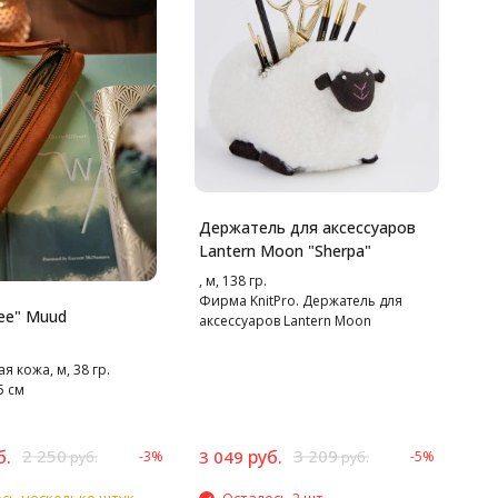
Держатель для аксессуаров
Lantern Moon "Sherpa"
, м, 138 гр.
Фирма KnitPro. Держатель для
ee" Muud
аксессуаров Lantern Moon
я кожа, м, 38 гр.
5 см
б.
2 250
руб.
3 209
3 049
-3%
-5%
руб.
руб.