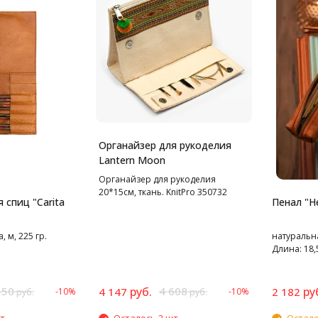
Органайзер для рукоделия
Lantern Moon
Органайзер для рукоделия
20*15см, ткань. KnitPro 350732
 спиц "Carita
Пенал "H
 м, 225 гр.
натуральна
Длина: 18,
550
руб.
4 608
ру
4 147
2 182
-10%
-10%
руб.
руб.