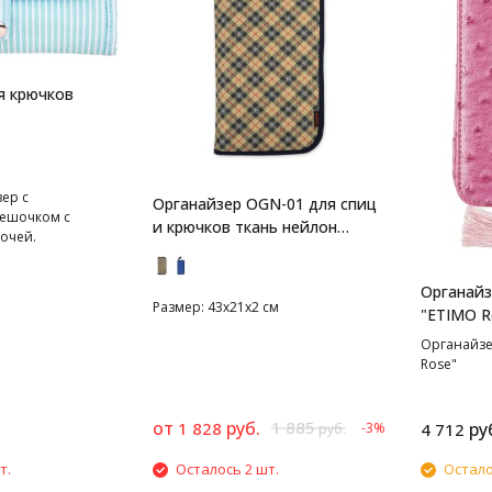
я крючков
ер с
Органайзер OGN-01 для спиц
мешочком с
и крючков ткань нейлон
очей.
Gamma
Органайз
Размер: 43х21х2 см
"ETIMO R
Органайзе
Rose"
от
руб.
1 885
1 828
ру
-3%
4 712
руб.
т.
Осталось 2 шт.
Остало