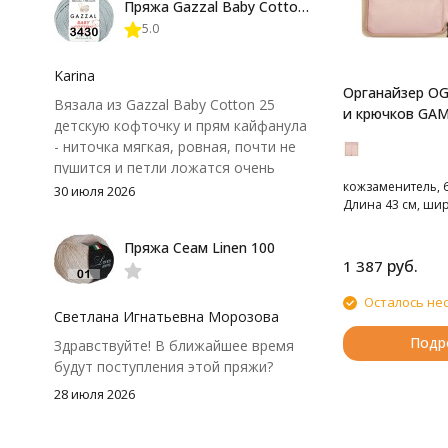
Пряжа Gazzal Baby Cotton 25
нюанс - пряжа немного скользит и
5.0
иногда расслаивается, пришлось
привыкнуть к ней и подобрать
крючок поудобнее.
Karina
Органайзер OG
Вязала из Gazzal Baby Cotton 25
и крючков GA
детскую кофточку и прям кайфанула
- ниточка мягкая, ровная, почти не
пушится и петли ложатся очень
кожзаменитель, 6
аккуратно. После стирки полотно
30 июля 2026
Длина 43 см, ши
осталось приятным и форму не
потеряло, цвет тоже не стал
Пряжа Сеам Linen 100
тусклее. Единственный нюанс -
руб.
1 387
моточки маленькие, расход лучше
посчитать заранее, а то мне одного
Осталось не
чуть-чуть не хватило))
Светлана Игнатьевна Морозова
Подр
Здравствуйте! В ближайшее время
будут поступления этой пряжи?
28 июля 2026