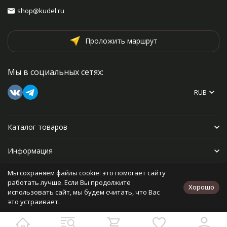
shop@kudel.ru
Проложить маршрут
Мы в социальных сетях:
RUB
Каталог товаров
Информация
Мы сохраняем файлы cookie: это помогает сайту
Прочее
работать лучше. Если Вы продолжите
Хорошо
использовать сайт, мы будем считать, что Вас
это устраивает.
Политика персональных данных
Карта сайта
Разработано в
bodysite.ru