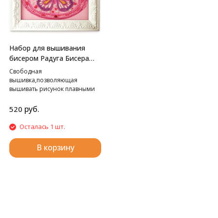
Набор для вышивания
бисером Радуга Бисера
В-508 Путешественница,
Свободная
13*18 см
вышивка,позволяющая
вышивать рисунок плавными
линиями.
руб.
520
Осталась 1 шт.
В корзину