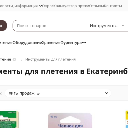
овости, информация
Опрос
Калькулятор пряжи
Отзывы
Контакты
Инструменты для плетения
ог
етение
Оборудование
Хранение
Фурнитура
тение
Инструменты для плетения
енты для плетения в Екатеринб
:
Хиты продаж