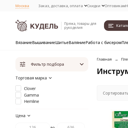
Москва
Заказ, доставка, оплата
Скидки
Оптовикам
Н
Пряжа, товары для
Катал
рукоделия
Вязание
Вышивание
Шитье
Валяние
Работа с бисером
Пл
Главная
Пле
Фильтр подбора
Инструм
Торговая марка
Clover
Сортировать
Gamma
Hemline
Цена
до