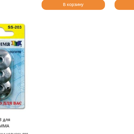
В корзину
3 для
AMMA
и к челноку для