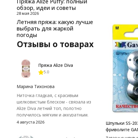
Пряжа Alize Puffy: полный
обзор, идеи и советы
28 мая 2026
Летняя пряжа: какую лучше
выбрать для жаркой
погоды
Отзывы о товарах
Пряжа Alize Diva
5.0
Марина Тихонова
Ниточка гладкая, с красивым
шелковистым блеском - связала из
Alize Diva летний топ, полотно
получилось мягким и аккуратным.
Петли хорошо видны, вяжется
4 августа 2026
Шпульки SS-20
довольно быстро, после стирки
фриволите G
форма не поплыла. Единственный
Запасные шпульк