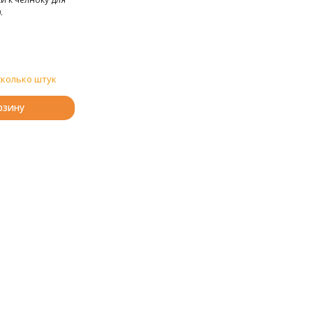
.
сколько штук
рзину