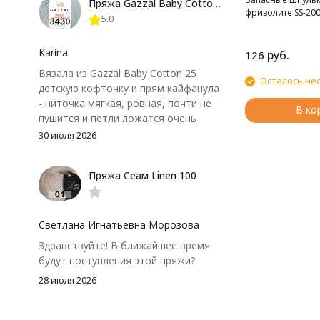
Пряжа Gazzal Baby Cotton 25
нюанс - пряжа немного скользит и
фриволите SS-200
5.0
иногда расслаивается, пришлось
привыкнуть к ней и подобрать
крючок поудобнее.
Karina
руб.
126
Вязала из Gazzal Baby Cotton 25
Осталось не
детскую кофточку и прям кайфанула
- ниточка мягкая, ровная, почти не
В ко
пушится и петли ложатся очень
аккуратно. После стирки полотно
30 июля 2026
осталось приятным и форму не
потеряло, цвет тоже не стал
Пряжа Сеам Linen 100
тусклее. Единственный нюанс -
моточки маленькие, расход лучше
посчитать заранее, а то мне одного
чуть-чуть не хватило))
Светлана Игнатьевна Морозова
Здравствуйте! В ближайшее время
будут поступления этой пряжи?
28 июля 2026