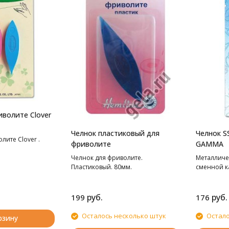
иволите Clover
Челнок пластиковый для
Челнок S
лите Clover .
фриволите
GAMMA
Челнок для фриволите.
Металличе
Пластиковый. 80мм.
сменной к
руб.
руб.
199
176
Осталось несколько штук
Остало
рзину