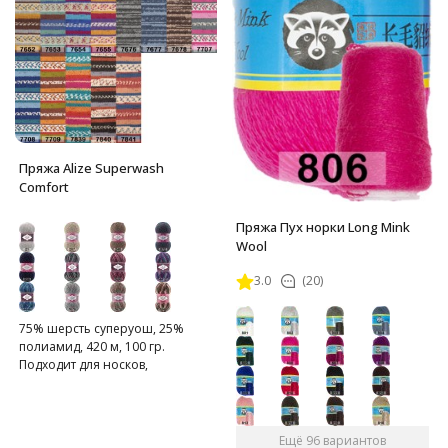
Пряжа Alize Superwash
Comfort
Пряжа Пух норки Long Mink
Wool
3.0
(20)
75% шерсть суперуош, 25%
полиамид, 420 м, 100 гр.
Подходит для носков,
домашних тапочек, шарфов,
шапок и т.д.
Ещё 96 вариантов