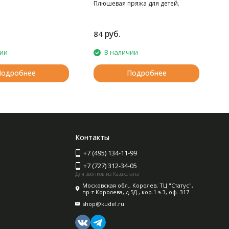
Плюшевая пряжа для детей.
руб.
84
1
чии
В наличии
Подробнее
Подробнее
Контакты
+7 (495) 134-11-99
+7 (727) 312-34-05
Для звонков из Казахстана
Московская обл., Королев, ТЦ "Статус",
пр-т Королева, д.5Д , кор.1 э.3, оф. 317
shop@kudel.ru