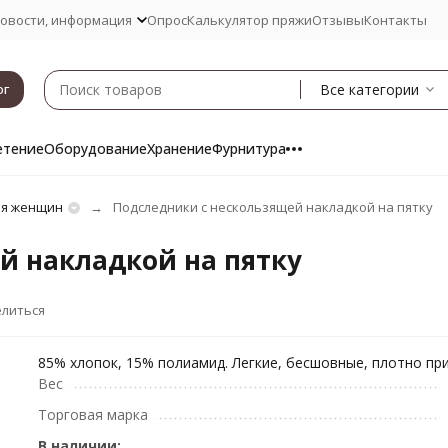
овости, информация
Опрос
Калькулятор пряжи
Отзывы
Контакты
Все категории
ог
етение
Оборудование
Хранение
Фурнитура
ля женщин
Подследники с нескользящей накладкой на пятку
й накладкой на пятку
литься
85% хлопок, 15% полиамид. Легкие, бесшовные, плотно п
Вес
Торговая марка
В наличии: