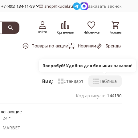
+7 (495) 134-11-99
shop@kudel.ru
Заказать звонок
Войти
Сравнение
Избранное
Корзина
Товары по акции
Новинки
Бренды
Попробуй! Удобно для больших заказов!
Вид:
Стандарт
Таблица
Код артикула:
144190
рилегающие
24 г
MARBET