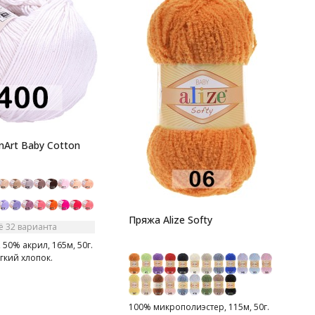
П
1
2
х
nArt Baby Cotton
Пряжа Alize Softy
ё 32 варианта
 50% акрил, 165м, 50г.
гкий хлопок.
100% микрополиэстер, 115м, 50г.