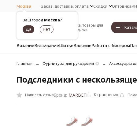
Москва
Заказ, доставка, оплата
Скидки
Оптовикам
Н
Ваш город
Москва
?
Пряжа, товары для
Катал
рукоделия
Вязание
Вышивание
Шитье
Валяние
Работа с бисером
Пл
Главная
Фурнитура для рукоделия
Аксессуары д
Подследники с нескользяще
К сравнению
Поде
Бренд:
MARBET
Написать отзыв