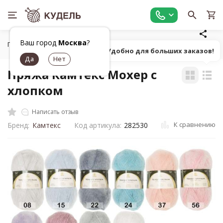
Ваш город
Москва
?
Главная
Все для вязания
Пряжа
Пушистая однотонна
Попробуй! Удобно для больших заказов!
Пряжа Камтекс Мохер с
хлопком
Написать отзыв
К сравнению
Бренд:
Камтекс
Код артикула:
282530