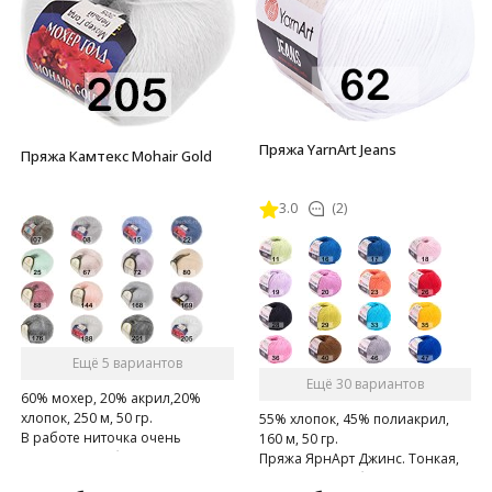
Пряжа YarnArt Jeans
Пряжа Камтекс Mohair Gold
3.0
(2)
Ещё 5 вариантов
Ещё 30 вариантов
60% мохер, 20% акрил,20%
хлопок, 250 м, 50 гр.
55% хлопок, 45% полиакрил,
В работе ниточка очень
160 м, 50 гр.
приятна, не обрывается, дарит
Пряжа ЯрнАрт Джинс. Тонкая,
тепло рукам.
мягкая, слегка бархатистая