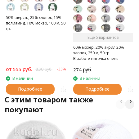
50% шерсть, 25% хлопок, 15%
полиамид, 10% мохер, 100 м, 50
гр.
Ещё 5 вариантов
60% мохер, 20% акрил,20%
хлопок, 250 м, 50 гр.
В работе ниточка очень
приятна, не обрывается, дарит
от
руб.
830
555
руб.
-33%
274
руб.
тепло рукам.
В наличии
В наличии
Подробнее
Подробнее
C этим товаром также
покупают