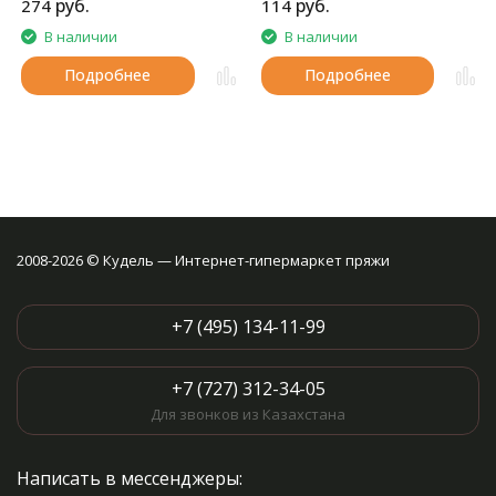
руб.
руб.
274
114
нитка. Очень приятная на
ощупь.
В наличии
В наличии
Подробнее
Подробнее
2008-2026 © Кудель — Интернет-гипермаркет пряжи
+7 (495) 134-11-99
+7 (727) 312-34-05
Для звонков из Казахстана
Написать в мессенджеры: