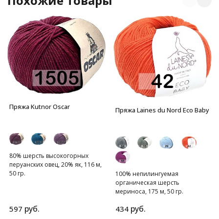
Похожие товары
Пряжа Kutnor Oscar
Пряжа Laines du Nord Eco Baby
80% шерсть высокогорных
перуанских овец, 20% як, 116 м,
50 гр.
100% непилингуемая
органическая шерсть
мериноса, 175 м, 50 гр.
руб.
руб.
597
434