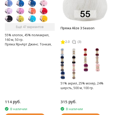
Ещё 47 вариантов
Пряжа Alize 3 Season
55% хлопок, 45% полиакрил,
160 м, 50 гр.
2.0
(3)
Пряжа ЯрнАрт Джинс. Тонкая,
мягкая, слегка бархатистая
нитка. Очень приятная на
ощупь.
51% акрил, 25% мохер, 24%
шерсть, 500 м, 100 гр.
руб.
руб.
114
315
В наличии
В наличии