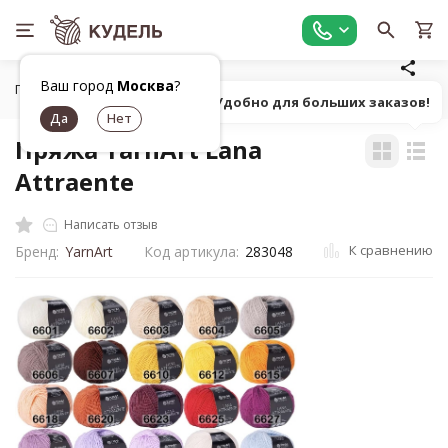
Ваш город
Москва
?
Главная
Все для вязания
Пряжа
Классическая однот
Попробуй! Удобно для больших заказов!
Пряжа YarnArt Lana
Attraente
Написать отзыв
К сравнению
Бренд:
YarnArt
Код артикула:
283048