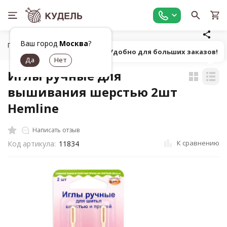
Ваш город
Москва
?
Главная
Шитье
Инструменты для шитья
Ручные шве
Попробуй! Удобно для больших заказов!
Иглы ручные для
вышивания шерстью 2шт
Hemline
Написать отзыв
К сравнению
Код артикула:
11834