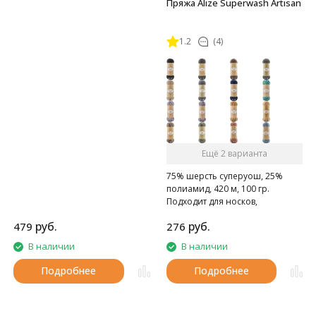
Пряжа Alize Superwash Artisan
1.2
(4)
Ещё 2 варианта
75% шерсть суперуош, 25%
полиамид, 420 м, 100 гр.
Подходит для носков,
домашних тапочек, шарфов,
руб.
руб.
479
276
шапок и т.д.
В наличии
В наличии
Подробнее
Подробнее