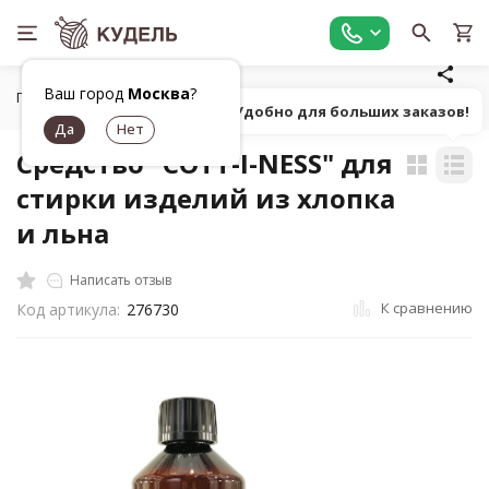
Ваш город
Москва
?
Главная
Средства для ухода
Средство "COTT-I-NESS" для 
Попробуй! Удобно для больших заказов!
Средство "COTT-I-NESS" для
стирки изделий из хлопка
и льна
Написать отзыв
К сравнению
Код артикула:
276730